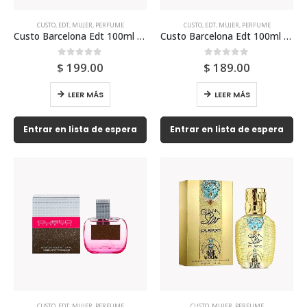
CUSTO
,
EDT
,
MUJER
,
PERFUME
CUSTO
,
EDT
,
MUJER
,
PERFUME
Custo Barcelona Edt 100ml Para Mujer
Custo Barcelona Edt 100ml Tester Para Mujer
0
out of 5
0
out of 5
$
199.00
$
189.00
LEER MÁS
LEER MÁS
Entrar en lista de espera
Entrar en lista de espera
CUSTO
,
EDT
,
MUJER
,
PERFUME
CUSTO
,
MUJER
,
PERFUME