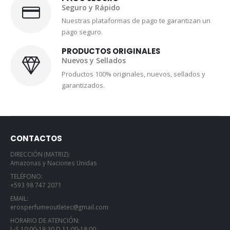
Seguro y Rápido
Nuestras plataformas de pago te garantizan un
pago seguro.
PRODUCTOS ORIGINALES
Nuevos y Sellados
Productos 100% originales, nuevos, sellados y
garantizados.
CONTACTOS
DIRECCIÓN (MATRIZ):
Amazonas y Naciones Unidas
TELÉFONO:
+593 98 747 2071
EMAIL:
erosperfumeoutletec@gmail.com
HORARIO DE ATENCIÓN:
L-S 10:00-19:30 D 11:00-18:00