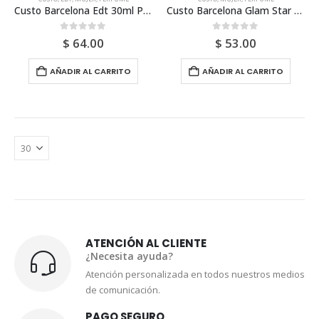
Custo Barcelona Edt 30ml Para Mujer
Custo Barcelona Glam Star 100ml Para Mujer
0
out of 5
0
out of 5
$
64.00
$
53.00
AÑADIR AL CARRITO
AÑADIR AL CARRITO
ATENCIÓN AL CLIENTE
¿Necesita ayuda?
Atención personalizada en todos nuestros medios
de comunicación.
PAGO SEGURO