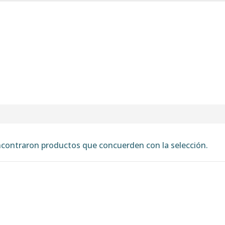
INICIO
TIENDA
MARCAS
CONTACTO
MI CUENTA
contraron productos que concuerden con la selección.