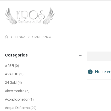
TIENDA
GIANFRANCO
Categorías
#REF!
(0)
No se en
#VALUE!
(5)
24 Gold
(4)
Abercrombie
(6)
Acondicionador
(1)
Acqua Di Parma
(29)