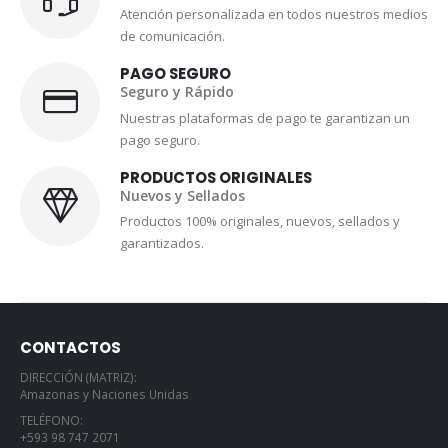
Atención personalizada en todos nuestros medios
de comunicación.
PAGO SEGURO
Seguro y Rápido
Nuestras plataformas de pago te garantizan un
pago seguro.
PRODUCTOS ORIGINALES
Nuevos y Sellados
Productos 100% originales, nuevos, sellados y
garantizados.
CONTACTOS
DIRECCIÓN (MATRIZ):
Amazonas y Naciones Unidas
TELÉFONO:
+593 98 747 2071