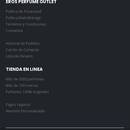
EROS PERFUME OUTLET
Política de Privacidad
Política Envío/Entrega
Términos y Condiciones
Contactos
Historial de Pedidos
Carrito de Compras
Lista de Deseos
TIENDA EN LINEA
Más de 3000 perfumes
Más de 100 marcas
Perfumes 100% originales
Pagos Seguros
Atención Personalizada