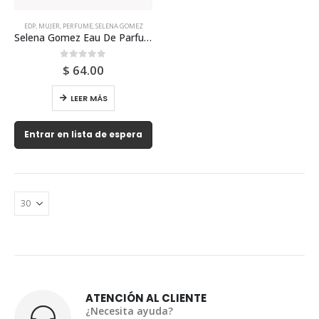
EDP
,
MUJER
,
PERFUME
,
SELENA GOMEZ
Selena Gomez Eau De Parfum 100ml Para Mujer
0
out of 5
$
64.00
LEER MÁS
Entrar en lista de espera
ATENCIÓN AL CLIENTE
¿Necesita ayuda?