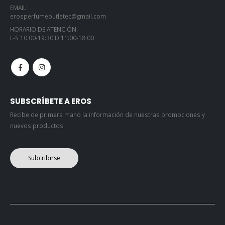
EMAIL:
erosperfumeoutletec@gmail.com
HORARIO DE ATENCIÓN:
L-S 10:00-19:30 D 11:00-18:00
SUBSCRÍBETE A EROS
Recibe de primera mano la información de nuestras promociones y
nuevos productos.
Subcribirse