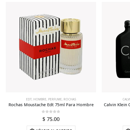
CALVIN KLEIN
,
HOMBRE
,
PERFUME
ANTONI
Calvin Klein Ck Be Edt 200ml Para Hombre
0
out of 5
$
68.00