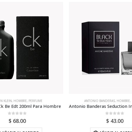
O BANDERAS
,
HOMBRE
,
PERFUME
ABERCROMBIE
,
EDT
,
HOMBRE
,
Antonio Banderas Seduction In Black Edt 100ml Para Hombre
0
out of 5
0
out of 5
$
43.00
$
101.00