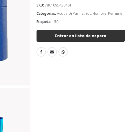
SKU:
7861095430461
Categorías:
Acqua Di Parma
,
Edt
,
Hombre
,
Perfume
Etiqueta:
150ml
Entrar en lista de espera