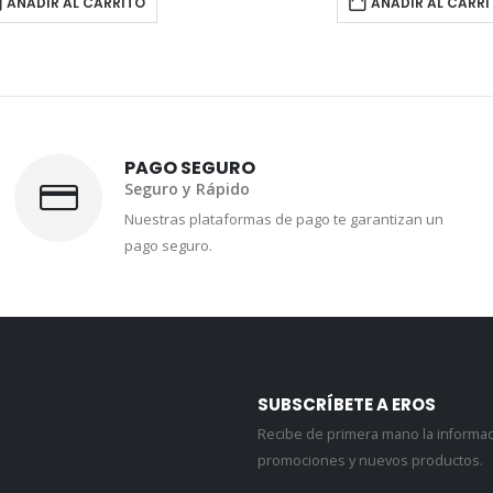
AÑADIR AL CARRITO
AÑADIR AL CARR
PAGO SEGURO
Seguro y Rápido
Nuestras plataformas de pago te garantizan un
pago seguro.
SUBSCRÍBETE A EROS
Recibe de primera mano la informa
promociones y nuevos productos.