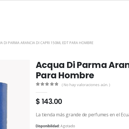
INICIO
TIENDA
MARCAS
CONTACTO
MI CUENTA
A DI PARMA ARANCIA DI CAPRI 150ML EDT PARA HOMBRE
Acqua Di Parma Aranc
Para Hombre
( No hay valoraciones aún. )
0
out of 5
$
143.00
La tienda más grande de perfumes en el Ecu
Disponibilidad:
Agotado