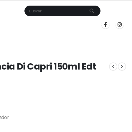
Cart
$
0.00
BLOG
INICIAR SESIÓN
REGISTRARSE
ia Di Capri 150ml Edt
ador