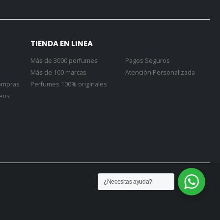
TIENDA EN LINEA
Más de 3000 perfumes
Pagos Seguros
Más de 100 marcas
Atención Personalizada
Compras
Perfumes 100% originales
seos
¿Necesitas ayuda?