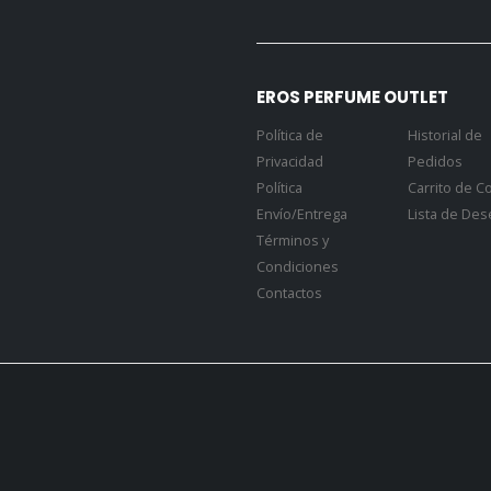
EROS PERFUME OUTLET
Política de
Historial de
Privacidad
Pedidos
Política
Carrito de 
Envío/Entrega
Lista de De
Términos y
Condiciones
Contactos