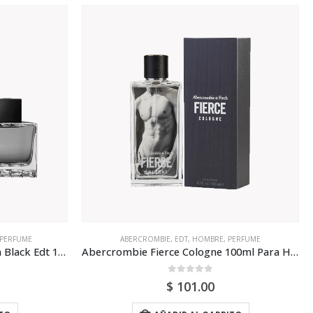
PERFUME
ANTONIO BANDERAS
,
HOMBRE
,
PERFUME
Abercrombie Fierce Cologne 100ml Para Hombre
Antonio Banderas King Of Seduction Edt 100ml Para Hombre
0
out of 5
$
45.00