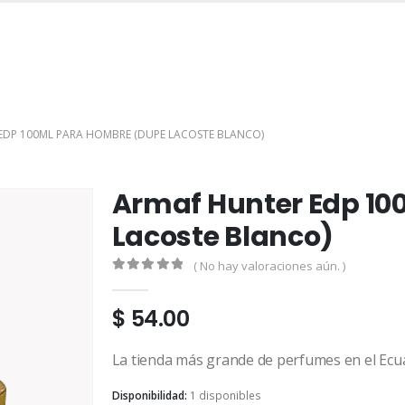
INICIO
TIENDA
MARCAS
CONTACTO
MI CUENTA
EDP 100ML PARA HOMBRE (DUPE LACOSTE BLANCO)
Armaf Hunter Edp 10
Lacoste Blanco)
( No hay valoraciones aún. )
0
out of 5
$
54.00
La tienda más grande de perfumes en el Ecu
Disponibilidad:
1 disponibles