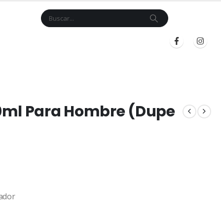
Cart
$
0.00
BLOG
INICIAR SESIÓN
REGISTRARSE
0ml Para Hombre (Dupe
ador