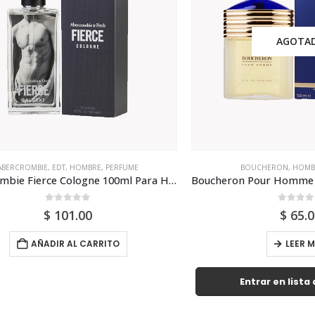
AGOTADO
OMBIE
,
EDT
,
HOMBRE
,
PERFUME
BOUCHERON
,
HOMBRE
,
PE
Abercrombie Fierce Cologne 100ml Para Hombre
0
out of 5
0
out of 5
$
101.00
$
65.00
AÑADIR AL CARRITO
LEER MÁS
Entrar en lista de e