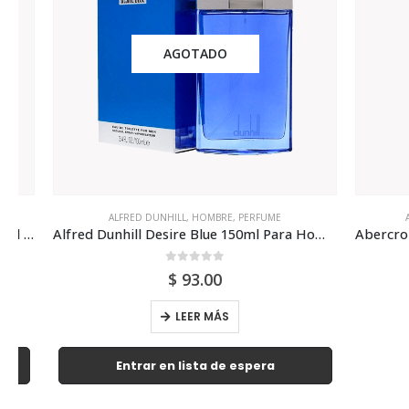
AGOTADO
ALFRED DUNHILL
,
HOMBRE
,
PERFUME
ABERCR
Alfred Dunhill Desire Blue 150ml Para Hombre
0
out of 5
$
93.00
LEER MÁS
Entrar en lista de espera