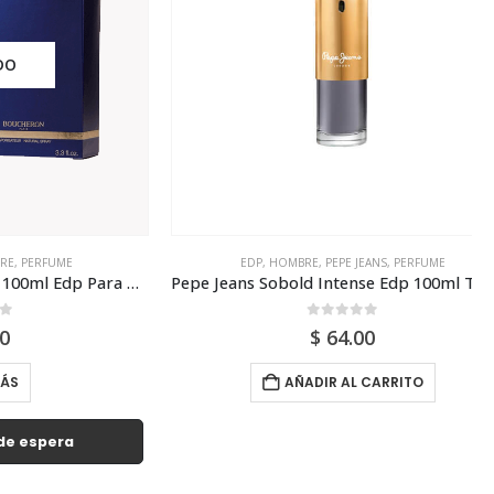
RFUME
EDP
,
HOMBRE
,
PEPE JEANS
,
PERFUME
Boucheron Pour Homme 100ml Edp Para Hombre
Pepe Jeans Sobold Intense Edp 100ml Tester Para Hombre
0
out of 5
$
64.00
AÑADIR AL CARRITO
spera