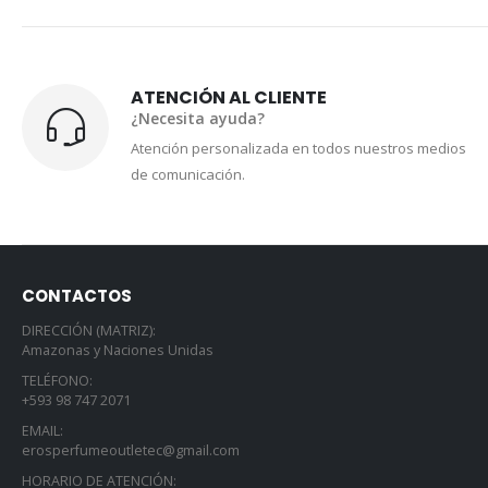
ATENCIÓN AL CLIENTE
¿Necesita ayuda?
Atención personalizada en todos nuestros medios
de comunicación.
CONTACTOS
DIRECCIÓN (MATRIZ):
Amazonas y Naciones Unidas
TELÉFONO:
+593 98 747 2071
EMAIL:
erosperfumeoutletec@gmail.com
HORARIO DE ATENCIÓN: