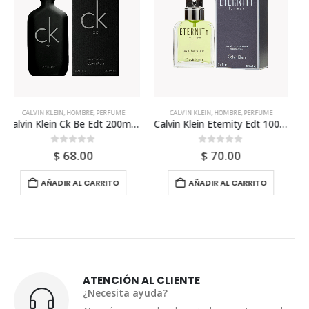
CALVIN KLEIN
,
HOMBRE
,
PERFUME
ANTONIO BANDERAS
,
HOMBRE
,
PERFUME
Calvin Klein Eternity Edt 100ml Para Hombre
Antonio Banderas Mediterraneo 100ml Para Hombre
0
out of 5
0
out of 5
$
70.00
$
38.00
AÑADIR AL CARRITO
AÑADIR AL CARRITO
ATENCIÓN AL CLIENTE
¿Necesita ayuda?