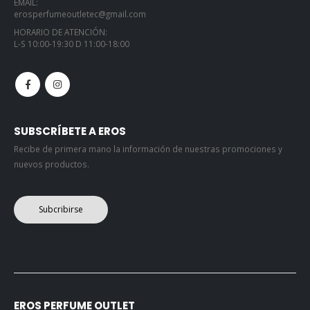
EMAIL:
erosperfumeoutletec@gmail.com
HORARIO DE ATENCIÓN:
L-S 10:00-19:30 D 11:00-18:00
SUBSCRÍBETE A EROS
Recibe de primera mano la información de nuestras promociones y
nuevos productos.
Subcribirse
EROS PERFUME OUTLET