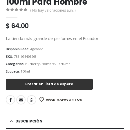
100ml Para Hombre
( No hay valoraciones aún. )
0
out of 5
$
64.00
La tienda más grande de perfumes en el Ecuador
Disponibilidad:
Agotado
SKU:
7861095401263
Categorías:
Burberry
,
Hombre
,
Perfume
Etiqueta:
100ml
Entrar en lista de espera
AÑADIR A FAVORITOS
DESCRIPCIÓN