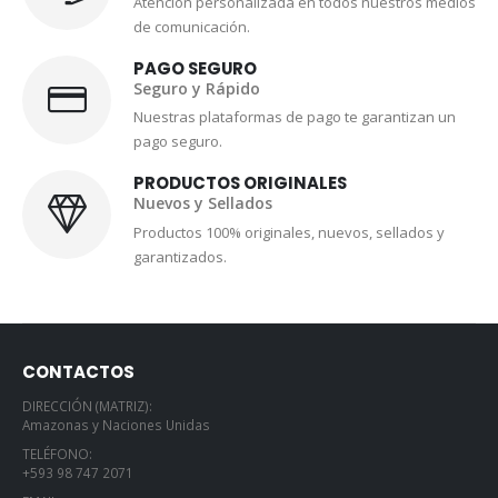
Atención personalizada en todos nuestros medios
de comunicación.
PAGO SEGURO
Seguro y Rápido
Nuestras plataformas de pago te garantizan un
pago seguro.
PRODUCTOS ORIGINALES
Nuevos y Sellados
Productos 100% originales, nuevos, sellados y
garantizados.
CONTACTOS
DIRECCIÓN (MATRIZ):
Amazonas y Naciones Unidas
TELÉFONO:
+593 98 747 2071