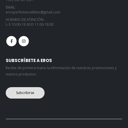
EMAIL:
erosperfumeoutletec@gmail.com
HORARIO DE ATENCIÓN:
L-S 10:00-19:30 D 11:00-18:00
SUBSCRÍBETE A EROS
Recibe de primera mano la información de nuestras promociones y
nuevos productos.
Subcribirse