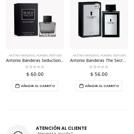
ANTONIO BANDERAS
,
HOMBRE
,
PERFUME
EDT
,
HOMBRE
,
PERFUME
,
TIZIANO GENTLEMANS
Antonio Banderas The Secret Edt 200ml Para Hombre
Estuche Tiziano Gentlemans Portrait Edt 100ml Para Hombre
0
out of 5
0
out of 5
$
56.00
$
119.00
AÑADIR AL CARRITO
AÑADIR AL CARRITO
ATENCIÓN AL CLIENTE
¿Necesita ayuda?