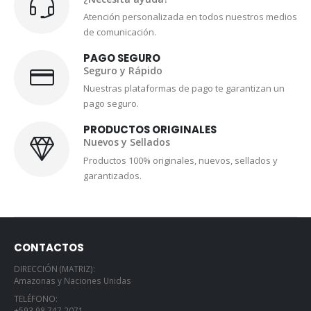
Atención personalizada en todos nuestros medios
de comunicación.
PAGO SEGURO
Seguro y Rápido
Nuestras plataformas de pago te garantizan un
pago seguro.
PRODUCTOS ORIGINALES
Nuevos y Sellados
Productos 100% originales, nuevos, sellados y
garantizados.
CONTACTOS
DIRECCIÓN (MATRIZ):
Amazonas y Naciones Unidas
TELÉFONO:
+593 98 747 2071