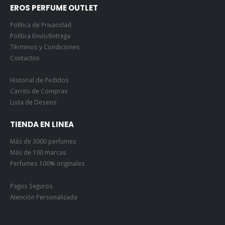
EROS PERFUME OUTLET
Política de Privacidad
Política Envío/Entrega
Términos y Condiciones
Contactos
Historial de Pedidos
Carrito de Compras
Lista de Deseos
TIENDA EN LINEA
Más de 3000 perfumes
Más de 100 marcas
Perfumes 100% originales
Pagos Seguros
Atención Personalizada