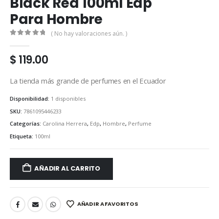
Black Red 100ml Edp
Para Hombre
( No hay valoraciones aún. )
0
out of 5
$
119.00
La tienda más grande de perfumes en el Ecuador
Disponibilidad:
1 disponibles
SKU:
7861095446233
Categorías:
Carolina Herrera
,
Edp
,
Hombre
,
Perfume
Etiqueta:
100ml
AÑADIR AL CARRITO
AÑADIR A FAVORITOS