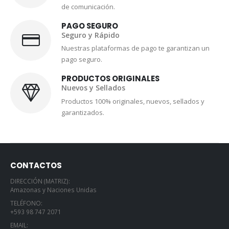
de comunicación.
PAGO SEGURO
Seguro y Rápido
Nuestras plataformas de pago te garantizan un
pago seguro.
PRODUCTOS ORIGINALES
Nuevos y Sellados
Productos 100% originales, nuevos, sellados y
garantizados.
CONTACTOS
DIRECCIÓN (MATRIZ):
Amazonas y Naciones Unidas
TELÉFONO:
+593 98 747 2071
EMAIL: