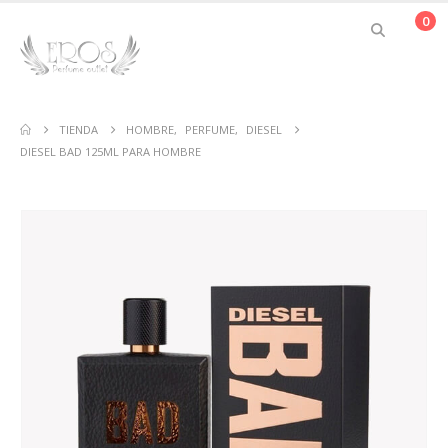
0
TIENDA
HOMBRE
,
PERFUME
,
DIESEL
DIESEL BAD 125ML PARA HOMBRE