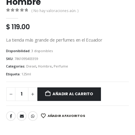
Hombre
( No hay valoraciones aún. )
0
out of 5
$
119.00
La tienda más grande de perfumes en el Ecuador
Disponibilidad:
3 disponibles
SKU:
7861095403359
Categorías:
Diesel
,
Hombre
,
Perfume
Etiqueta:
125ml
AÑADIR AL CARRITO
AÑADIR A FAVORITOS