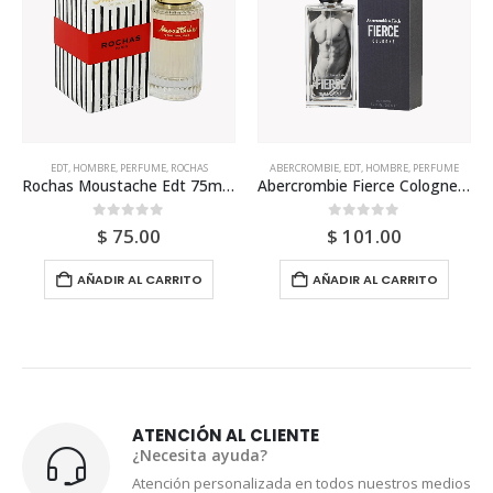
ABERCROMBIE
,
EDT
,
HOMBRE
,
PERFUME
ANTONIO BANDERAS
,
HOMBRE
,
PERFUME
Abercrombie Fierce Cologne 100ml Para Hombre
Antonio Banderas Seduction In Black Edt 100ml Para Hombre
0
out of 5
0
out of 5
$
101.00
$
43.00
AÑADIR AL CARRITO
AÑADIR AL CARRITO
ATENCIÓN AL CLIENTE
¿Necesita ayuda?
Atención personalizada en todos nuestros medios