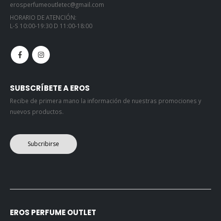
erosperfumeoutletec@gmail.com
HORARIO DE ATENCIÓN:
L-S 10:00-19:30 D 11:00-18:00
SUBSCRÍBETE A EROS
Recibe de primera mano la información de nuestras promociones y
nuevos productos.
Subcribirse
EROS PERFUME OUTLET