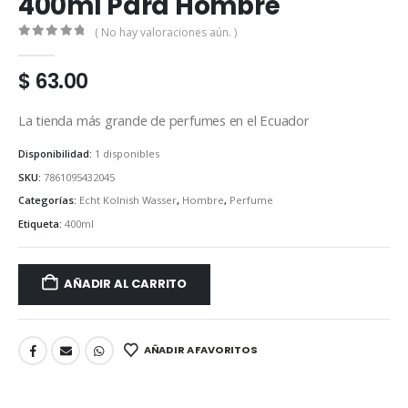
400ml Para Hombre
( No hay valoraciones aún. )
0
out of 5
$
63.00
La tienda más grande de perfumes en el Ecuador
Disponibilidad:
1 disponibles
SKU:
7861095432045
Categorías:
Echt Kolnish Wasser
,
Hombre
,
Perfume
Etiqueta:
400ml
AÑADIR AL CARRITO
AÑADIR A FAVORITOS