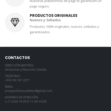
Nuestras plataformas de pago te garantizan un
pago seguro.
PRODUCTOS ORIGINALES
Nuevos y Sellados
Productos 100% originales, nuevos, sellados y
garantizados.
CONTACTOS
DIRECCIÓN (MATRIZ):
Amazonas y Naciones Unidas
TELÉFONO:
+593 98 747 2071
EMAIL:
erosperfumeoutletec@gmail.com
HORARIO DE ATENCIÓN:
L-S 10:00-19:30 D 11:00-18:00