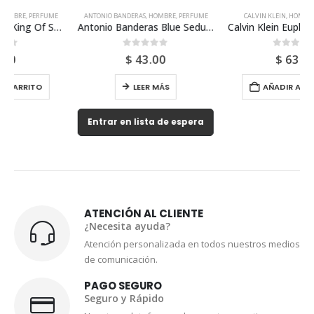
ANTONIO BANDERAS
,
HOMBRE
,
PERFUME
CALVIN KLEIN
,
HOMBRE
,
PERFUME
Antonio Banderas Blue Seduction Edt 100ml Para Hombre
Calvin Klein Euphoria 100ml Para Hombre
0
out of 5
0
out of 5
$
43.00
$
63.00
LEER MÁS
AÑADIR AL CARRITO
Entrar en lista de espera
ATENCIÓN AL CLIENTE
¿Necesita ayuda?
Atención personalizada en todos nuestros medios
de comunicación.
PAGO SEGURO
Seguro y Rápido