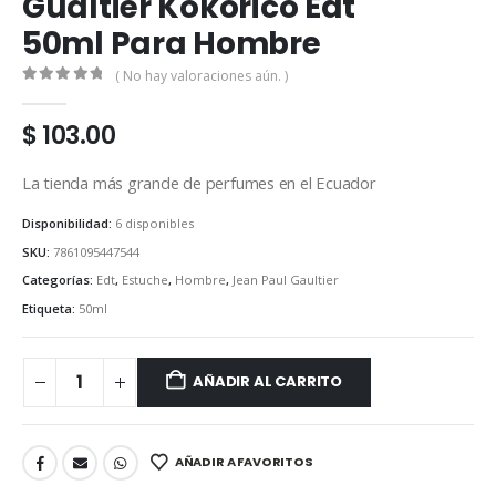
Gualtier Kokorico Edt
50ml Para Hombre
( No hay valoraciones aún. )
0
out of 5
$
103.00
La tienda más grande de perfumes en el Ecuador
Disponibilidad:
6 disponibles
SKU:
7861095447544
Categorías:
Edt
,
Estuche
,
Hombre
,
Jean Paul Gaultier
Etiqueta:
50ml
AÑADIR AL CARRITO
AÑADIR A FAVORITOS