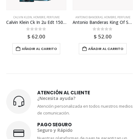
CALVIN KLEIN
,
HOMBRE
,
PERFUME
ANTONIO BANDERAS
,
HOMBRE
,
PERFUME
Calvin Klein Ck In 2u Edt 150ml Para Hombre
Antonio Banderas King Of Seduction Edt 200ml Para Hombre
0
out of 5
0
out of 5
$
62.00
$
52.00
AÑADIR AL CARRITO
AÑADIR AL CARRITO
ATENCIÓN AL CLIENTE
¿Necesita ayuda?
Atención personalizada en todos nuestros medios
de comunicación.
PAGO SEGURO
Seguro y Rápido
Nuestras plataformas de pago te garantizan un