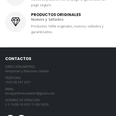
pago seguro.
PRODUCTOS ORIGINALES
Nuevos y Sellados
Productos 100% originales, nuevos, sellados y
garantizados.
CONTACTOS
DIRECCIÓN (MATRIZ):
Amazonas y Naciones Unidas
TELÉFONO:
+593 98 747 2071
EMAIL:
erosperfumeoutletec@gmail.com
HORARIO DE ATENCIÓN:
L-S 10:00-19:30 D 11:00-18:00