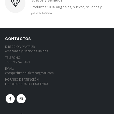
Nuevos y Sellados
Productos 100% originales, nuevos, sellados y
garantizados.
CONTACTOS
DIRECCIÓN (MATRIZ):
Amazonas y Naciones Unidas
TELÉFONO:
+593 98 747 2071
EMAIL:
erosperfumeoutletec@gmail.com
HORARIO DE ATENCIÓN:
L-S 10:00-19:30 D 11:00-18:00