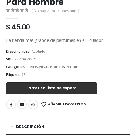
Para Hombre
( No hay valoraciones aún. )
0
out of 5
$
45.00
La tienda más grande de perfumes en el Ecuador
Disponibilidad:
Agotado
SKU:
7861095404240
Categorías:
Fred Hayman
,
Hombre
,
Perfume
Etiqueta:
75ml
Entrar en lista de espera
AÑADIR A FAVORITOS
DESCRIPCIÓN