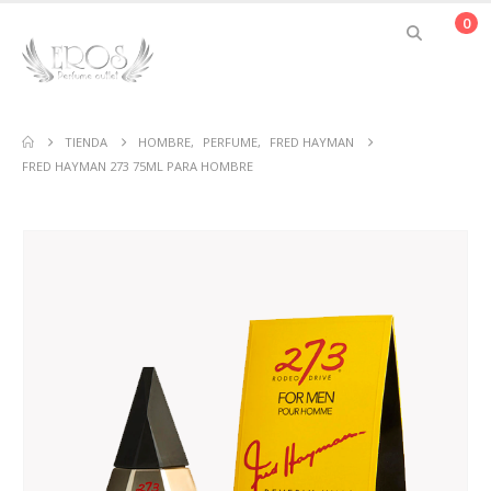
0
TIENDA
HOMBRE
,
PERFUME
,
FRED HAYMAN
FRED HAYMAN 273 75ML PARA HOMBRE