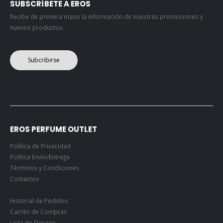
SUBSCRÍBETE A EROS
Recibe de primera mano la información de nuestras promociones y
nuevos productos.
Subcribirse
EROS PERFUME OUTLET
Política de Privacidad
Política Envío/Entrega
Términos y Condiciones
Contactos
Historial de Pedidos
Carrito de Compras
Lista de Deseos