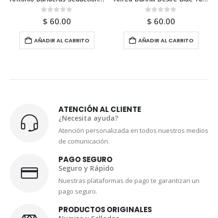
0
out of 5
0
out of 5
$
60.00
$
60.00
AÑADIR AL CARRITO
AÑADIR AL CARRITO
ATENCIÓN AL CLIENTE
¿Necesita ayuda?
Atención personalizada en todos nuestros medios
de comunicación.
PAGO SEGURO
Seguro y Rápido
Nuestras plataformas de pago te garantizan un
pago seguro.
PRODUCTOS ORIGINALES