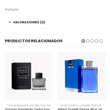
Perfume
VALORACIONES (0)
PRODUCTOS RELACIONADOS
ANTONIO BANDERAS
,
HOMBRE
,
PERFUME
ALFRED DUNHILL
,
HOMBRE
,
PERFUME
Antonio Banderas Seduction In Black Edt 200ml Para Hombre
Alfred Dunhill Desire Blue 100ml Para Hombre