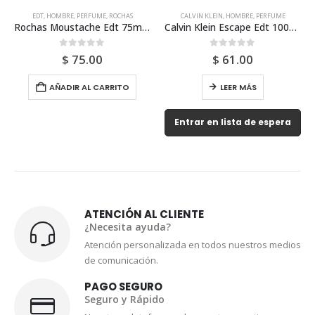
EDT
,
HOMBRE
,
PERFUME
,
ROCHAS
CALVIN KLEIN
,
HOMBRE
,
PERFUME
Rochas Moustache Edt 75ml Para Hombre
Calvin Klein Escape Edt 100ml Para Hombre
0
out of 5
0
out of 5
$
75.00
$
61.00
AÑADIR AL CARRITO
LEER MÁS
Entrar en lista de espera
ATENCIÓN AL CLIENTE
¿Necesita ayuda?
Atención personalizada en todos nuestros medios
de comunicación.
PAGO SEGURO
Seguro y Rápido