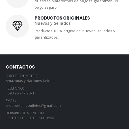
Nuestras plataformas de pago te garantizan un
pago seguro.
PRODUCTOS ORIGINALES
Nuevos y Sellados
Productos 100% originales, nuevos, sellados y
garantizados.
CONTACTOS
DIRECCIÓN (MATRIZ):
Amazonas y Naciones Unidas
TELÉFONO:
+593 98 747 2071
EMAIL:
erosperfumeoutletec@gmail.com
HORARIO DE ATENCIÓN:
L-S 10:00-19:30 D 11:00-18:00