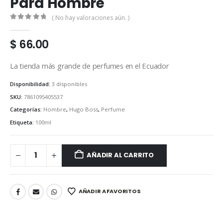
Para Hombre
( No hay valoraciones aún. )
0
out of 5
$
66.00
La tienda más grande de perfumes en el Ecuador
Disponibilidad:
3 disponibles
SKU:
7861095405537
Categorías:
Hombre
,
Hugo Boss
,
Perfume
Etiqueta:
100ml
AÑADIR AL CARRITO
AÑADIR A FAVORITOS