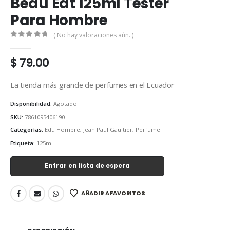
Beau Edt 125ml Tester
Para Hombre
( No hay valoraciones aún. )
0
out of 5
$
79.00
La tienda más grande de perfumes en el Ecuador
Disponibilidad:
Agotado
SKU:
7861095406190
Categorías:
Edt
,
Hombre
,
Jean Paul Gaultier
,
Perfume
Etiqueta:
125ml
Entrar en lista de espera
AÑADIR A FAVORITOS