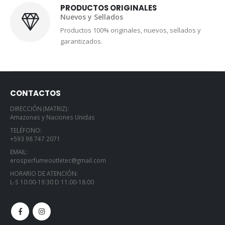
PRODUCTOS ORIGINALES
Nuevos y Sellados
Productos 100% originales, nuevos, sellados y
garantizados.
CONTACTOS
DIRECCIÓN (MATRIZ):
Amazonas y Naciones Unidas
TELÉFONO:
+593 98 747 2071
EMAIL:
erosperfumeoutletec@gmail.com
HORARIO DE ATENCIÓN:
L-S 10:00-19:30 D 11:00-18:00