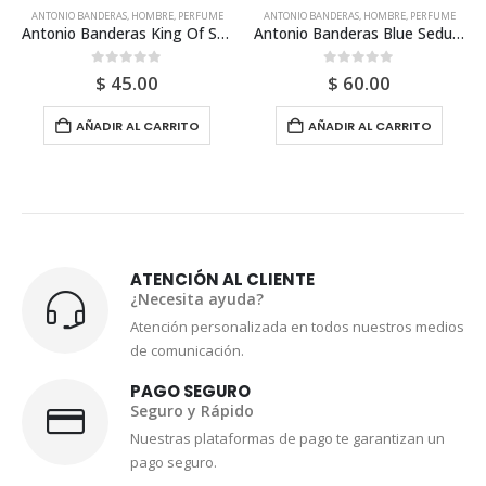
ANTONIO BANDERAS
,
HOMBRE
,
PERFUME
ANTONIO BANDERAS
,
HOMBRE
,
PERFUME
Antonio Banderas King Of Seduction Edt 100ml Para Hombre
Antonio Banderas Blue Seduction Edt 200ml Para Hombre
0
out of 5
0
out of 5
$
45.00
$
60.00
AÑADIR AL CARRITO
AÑADIR AL CARRITO
ATENCIÓN AL CLIENTE
¿Necesita ayuda?
Atención personalizada en todos nuestros medios
de comunicación.
PAGO SEGURO
Seguro y Rápido
Nuestras plataformas de pago te garantizan un
pago seguro.