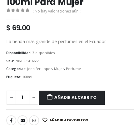
100ml Para Mujer
( No hay valoraciones aún. )
0
out of 5
$
69.00
La tienda más grande de perfumes en el Ecuador
Disponibilidad:
3 disponibles
SKU:
7861095416663
Categorías:
Jennifer Lopez
,
Mujer
,
Perfume
Etiqueta:
100ml
AÑADIR AL CARRITO
AÑADIR A FAVORITOS