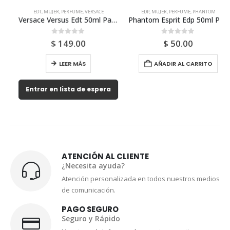
EDT
,
MUJER
,
PERFUME
,
VERSACE
EDP
,
MUJER
,
PERFUME
,
PHANTOM
Versace Versus Edt 50ml Para Mujer
Phantom Esprit Edp 50ml Para Mujer
0
out of 5
0
out of 5
$
149.00
$
50.00
LEER MÁS
AÑADIR AL CARRITO
Entrar en lista de espera
ATENCIÓN AL CLIENTE
¿Necesita ayuda?
Atención personalizada en todos nuestros medios
de comunicación.
PAGO SEGURO
Seguro y Rápido