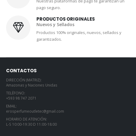
Nuestras plataformas de pago te garantizan un
pago seguro.
PRODUCTOS ORIGINALES
Nuevos y Sellados
Productos 100% originales, nuevos, sellados y
garantizados.
CONTACTOS
DIRECCIÓN (MATRIZ):
Amazonas y Naciones Unidas
TELÉFONO:
+593 98 747 2071
EMAIL:
erosperfumeoutletec@gmail.com
HORARIO DE ATENCIÓN:
L-S 10:00-19:30 D 11:00-18:00