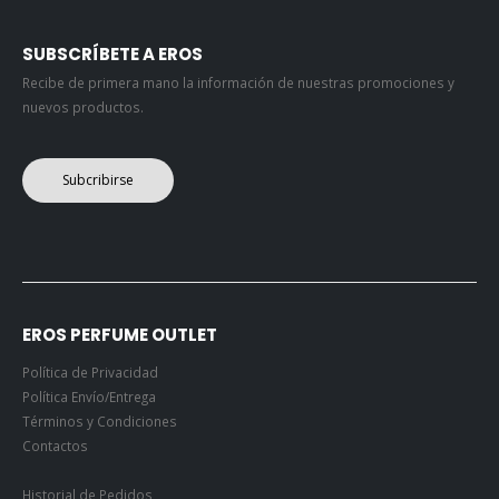
SUBSCRÍBETE A EROS
Recibe de primera mano la información de nuestras promociones y
nuevos productos.
Subcribirse
EROS PERFUME OUTLET
Política de Privacidad
Política Envío/Entrega
Términos y Condiciones
Contactos
Historial de Pedidos