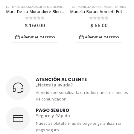
EDT
,
MARIELLA BURANI
,
MUJER
,
PERFUME
EDT
,
GALANOS
,
MUJER
,
PERFUME
 Chine Edt 100ml Para Mujer
Mariella Burani Amuleti Edt 100ml Para Mujer
Galanos Edt 60ml Sin Atomizador Para Mujer
0
out of 5
0
out of 5
$
66.00
$
189.00
AÑADIR AL CARRITO
AÑADIR AL CARRITO
ATENCIÓN AL CLIENTE
¿Necesita ayuda?
Atención personalizada en todos nuestros medios
de comunicación.
PAGO SEGURO
Seguro y Rápido
Nuestras plataformas de pago te garantizan un
pago seguro.