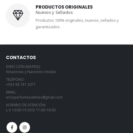
PRODUCTOS ORIGINALES
Nuevos y Sellados
Productos 100% originales, nuevos, sellados y
garantizados.
CONTACTOS
DIRECCIÓN (MATRIZ):
Amazonas y Naciones Unidas
TELÉFONO:
+593 98 747 2071
EMAIL:
erosperfumeoutletec@gmail.com
HORARIO DE ATENCIÓN:
L-S 10:00-19:30 D 11:00-18:00