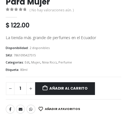
Para Mujer
( No hay valoraciones aún. )
0
out of 5
$
122.00
La tienda más grande de perfumes en el Ecuador
Disponibilidad:
2 disponibles
SKU:
7861095427515
Categorías:
Edt
,
Mujer
,
Nina Ricci
,
Perfume
Etiqueta:
80ml
AÑADIR AL CARRITO
AÑADIR A FAVORITOS