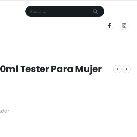
Cart
$
0.00
BLOG
INICIAR SESIÓN
REGISTRARSE
100ml Tester Para Mujer
ador