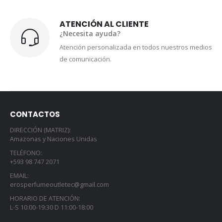
ATENCIÓN AL CLIENTE
¿Necesita ayuda?
Atención personalizada en todos nuestros medios
de comunicación.
CONTACTOS
DIRECCIÓN (MATRIZ):
Amazonas y Naciones Unidas
TELÉFONO:
+593 98 747 2071
EMAIL:
erosperfumeoutletec@gmail.com
HORARIO DE ATENCIÓN:
L-S 10:00-19:30 D 11:00-18:00