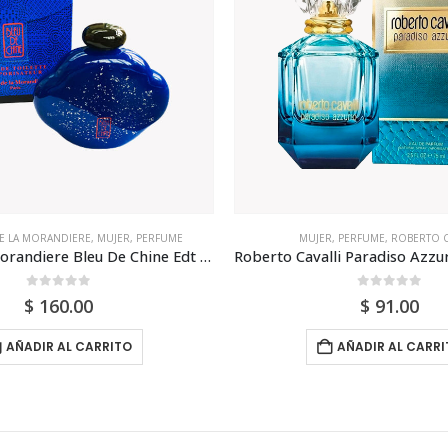
R
,
PERFUME
,
ROBERTO CAVALLI
COLOUR ME
,
EDP
,
MUJER
,
PE
Roberto Cavalli Paradiso Azzurro 75ml Para Mujer
0
out of 5
0
out of 5
$
91.00
$
27.00
AÑADIR AL CARRITO
AÑADIR AL CARRI