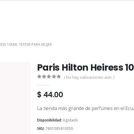
INICIO
TIENDA
MARCAS
CONTACTO
MI CUENTA
RESS 100ML TESTER PARA MUJER
Paris Hilton Heiress 
( No hay valoraciones aún. )
0
out of 5
$
44.00
La tienda más grande de perfumes en el Ecu
Disponibilidad:
Agotado
SKU:
7861095419350