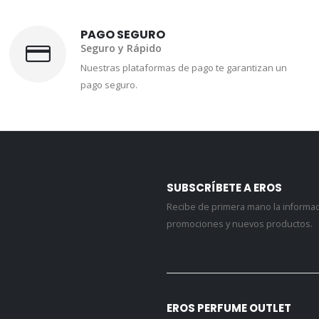
PAGO SEGURO
Seguro y Rápido
Nuestras plataformas de pago te garantizan un
pago seguro.
SUBSCRÍBETE A EROS
Recibe de primera mano la informa
promociones y nuevos productos.
EROS PERFUME OUTLET