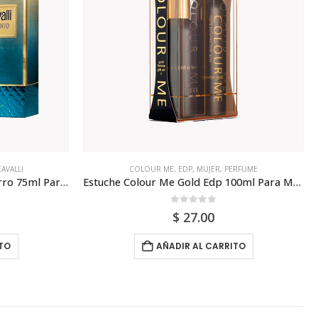
RFUME
EDP
,
KRIZIA
,
MUJER
,
PERFUME
Estuche Colour Me Gold Edp 100ml Para Mujer
Krizia Teatro A La Scala Edp 50ml Para Mujer
0
out of 5
$
129.00
TO
AÑADIR AL CARRITO