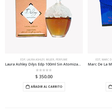
EDT
,
MARC DE LA MORANDIERE
,
MUJER
,
PERFUME
MUJE
Marc De La Morandiere Bleu De Chine Edt 100ml Para Mujer
0
out of 5
$
160.00
AÑADIR AL CARRITO