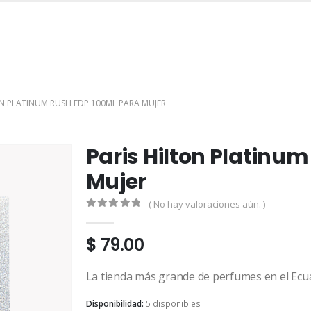
INICIO
TIENDA
MARCAS
CONTACTO
MI CUENTA
ON PLATINUM RUSH EDP 100ML PARA MUJER
Paris Hilton Platinu
Mujer
( No hay valoraciones aún. )
0
out of 5
$
79.00
La tienda más grande de perfumes en el Ecu
Disponibilidad:
5 disponibles