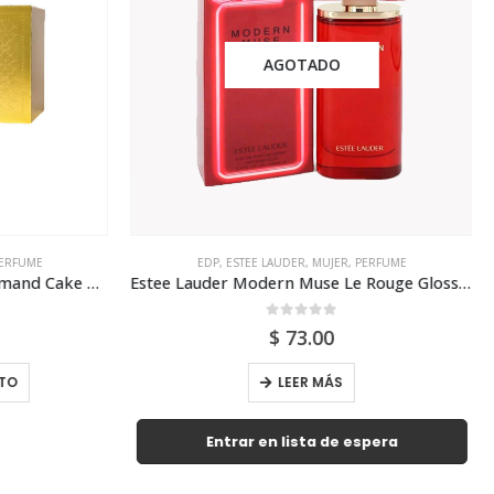
AGOTADO
ERFUME
EDP
,
ESTEE LAUDER
,
MUJER
,
PERFUME
Paris Corner Ministry Of Gourmand Cake Temptation Edp 100ml Para Mujer (Dupe Montale Van. Cake)
Estee Lauder Modern Muse Le Rouge Gloss Edp 50ml Mujer
0
out of 5
$
73.00
TO
LEER MÁS
Entrar en lista de espera