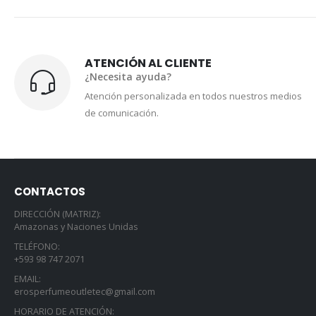
ATENCIÓN AL CLIENTE
¿Necesita ayuda?
Atención personalizada en todos nuestros medios
de comunicación.
CONTACTOS
DIRECCIÓN (MATRIZ):
Amazonas y Naciones Unidas
TELÉFONO:
+593 98 747 2071
EMAIL:
erosperfumeoutletec@gmail.com
HORARIO DE ATENCIÓN: