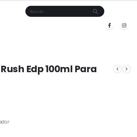
Cart
$
0.00
BLOG
INICIAR SESIÓN
REGISTRARSE
m Rush Edp 100ml Para
ador