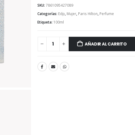
SKU:
7861095427089
Categorías:
Edp
,
Mujer
,
Paris Hilton
,
Perfume
Etiqueta:
100ml
AÑADIR AL CARRITO