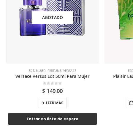
AGOTADO
EDT
,
MUJER
,
PERFUME
,
VERSACE
ED
Versace Versus Edt 50ml Para Mujer
Plaisir E
0
out of 5
$
149.00
LEER MÁS
Entrar en lista de espera