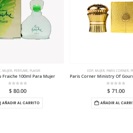
T
,
MUJER
,
PERFUME
,
PLAISIR
EDP
,
MUJER
,
PARIS CORNER
,
P
au Fraiche 100ml Para Mujer
0
out of 5
0
out of 5
$
80.00
$
71.00
AÑADIR AL CARRITO
AÑADIR AL CARRI