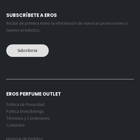
SUBSCRÍBETE A EROS
Recibe de primera mano la información de nuestras promociones y
nuevos productos.
Subcribirse
EROS PERFUME OUTLET
Política de Privacidad
Política Envío/Entrega
Términos y Condiciones
Contactos
Historial de Pedidos