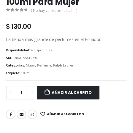
100ml Para Mujer
( No hay valoraciones aún. )
0
out of 5
$
130.00
La tienda más grande de perfumes en el Ecuador
Disponibilidad:
4 disponibles
SKU:
7861095419794
Categorías:
Mujer
,
Perfume
,
Ralph Lauren
Etiqueta:
100ml
AÑADIR AL CARRITO
AÑADIR A FAVORITOS