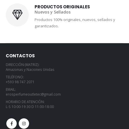
PRODUCTOS ORIGINALES
Nuevos y Sellados
Productos 100% originales, nuevos, sellados y
garantizados.
CONTACTOS
DIRECCIÓN (MATRIZ):
Amazonas y Naciones Unidas
TELÉFONO:
+593 98 747 2071
EMAIL:
erosperfumeoutletec@gmail.com
HORARIO DE ATENCIÓN:
L-S 10:00-19:30 D 11:00-18:00