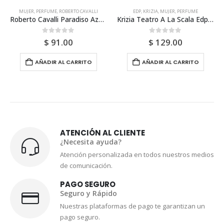
EDP
,
KRIZIA
,
MUJER
,
PERFUME
EDT
,
MARC DE LA MORANDIERE
,
MUJER
,
PERFUME
Krizia Teatro A La Scala Edp 50ml Para Mujer
Marc De La Morandiere Bleu De Chine Edt 100ml Para Mujer
0
out of 5
0
out of 5
$
129.00
$
160.00
AÑADIR AL CARRITO
AÑADIR AL CARRITO
ATENCIÓN AL CLIENTE
¿Necesita ayuda?
Atención personalizada en todos nuestros medios
de comunicación.
PAGO SEGURO
Seguro y Rápido
Nuestras plataformas de pago te garantizan un
pago seguro.