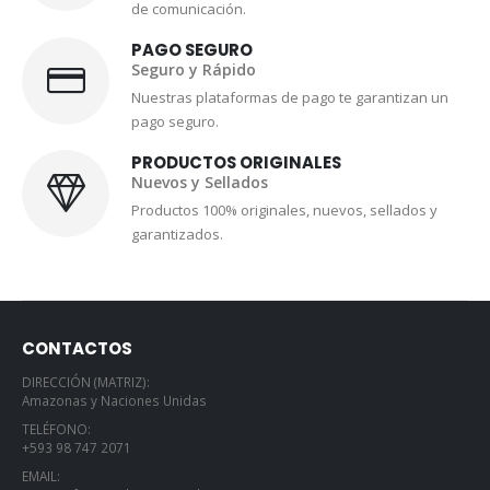
PAGO SEGURO
Seguro y Rápido
Nuestras plataformas de pago te garantizan un
pago seguro.
PRODUCTOS ORIGINALES
Nuevos y Sellados
Productos 100% originales, nuevos, sellados y
garantizados.
CONTACTOS
DIRECCIÓN (MATRIZ):
Amazonas y Naciones Unidas
TELÉFONO:
+593 98 747 2071
EMAIL:
erosperfumeoutletec@gmail.com
HORARIO DE ATENCIÓN: