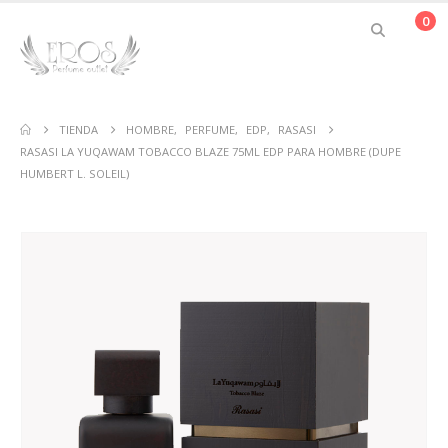
0
TIENDA
HOMBRE
,
PERFUME
,
EDP
,
RASASI
RASASI LA YUQAWAM TOBACCO BLAZE 75ML EDP PARA HOMBRE (DUPE
HUMBERT L. SOLEIL)