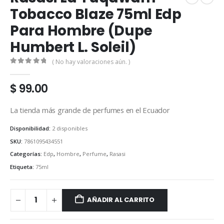
Tobacco Blaze 75ml Edp
Para Hombre (Dupe
Humbert L. Soleil)
( No hay valoraciones aún. )
0
out of 5
$
99.00
La tienda más grande de perfumes en el Ecuador
Disponibilidad:
2 disponibles
SKU:
7861095434551
Categorías:
Edp
,
Hombre
,
Perfume
,
Rasasi
Etiqueta:
75ml
AÑADIR AL CARRITO