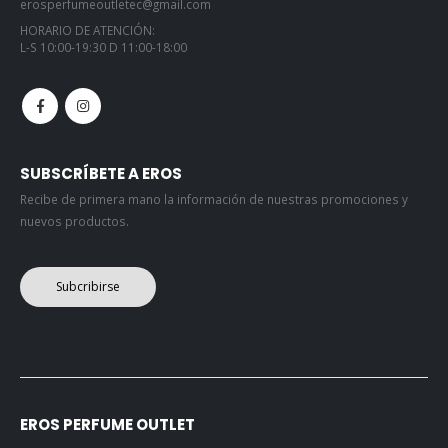
L-S 10:00-19:30 D 11:00-18:00
SUBSCRÍBETE A EROS
Recibe de primera mano la información de nuestras promociones y
nuevos productos.
Subcribirse
EROS PERFUME OUTLET
Política de Privacidad
Política Envío/Entrega