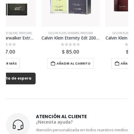
CALVIN KLEIN
,
HOMBRE
,
PERFUME
CALVIN KLEIN
,
HOMBRE
,
PERFUME
Calvin Klein Eternity Edt 200ml Para Hombre
Calvin Klein Euphoria 100ml Para Hombre
0
out of 5
0
out of 5
$
85.00
$
63.00
AÑADIR AL CARRITO
AÑADIR AL CARRITO
ATENCIÓN AL CLIENTE
¿Necesita ayuda?
Atención personalizada en todos nuestros medios
de comunicación.