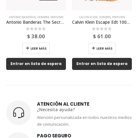
CALVIN KLEIN
,
HOMBRE
,
PERFUME
CALVIN KLEIN
,
HOMBRE
,
PERFUME
Calvin Klein Escape Edt 100ml Para Hombre
Calvin Klein Crave 75ml Para Hombre
0
out of 5
0
out of 5
$
61.00
$
105.00
LEER MÁS
LEER MÁS
Entrar en lista de espera
Entrar en lista de espera
ATENCIÓN AL CLIENTE
¿Necesita ayuda?
Atención personalizada en todos nuestros medios
de comunicación.
PAGO SEGURO