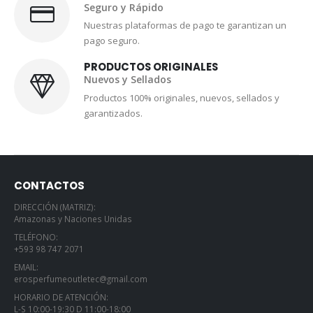
Seguro y Rápido
Nuestras plataformas de pago te garantizan un
pago seguro.
PRODUCTOS ORIGINALES
Nuevos y Sellados
Productos 100% originales, nuevos, sellados y
garantizados.
CONTACTOS
DIRECCIÓN (MATRIZ):
Amazonas y Naciones Unidas
TELÉFONO:
+593 98 747 2071
EMAIL:
erosperfumeoutletec@gmail.com
HORARIO DE ATENCIÓN:
L-S 10:00-19:30 D 11:00-18:00