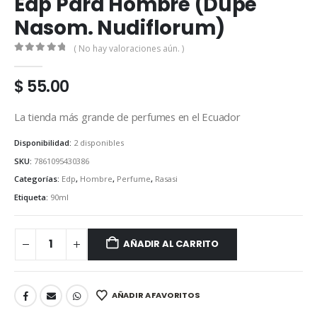
Edp Para Hombre (Dupe
Nasom. Nudiflorum)
( No hay valoraciones aún. )
0
out of 5
$
55.00
La tienda más grande de perfumes en el Ecuador
Disponibilidad:
2 disponibles
SKU:
7861095430386
Categorías:
Edp
,
Hombre
,
Perfume
,
Rasasi
Etiqueta:
90ml
AÑADIR AL CARRITO
AÑADIR A FAVORITOS