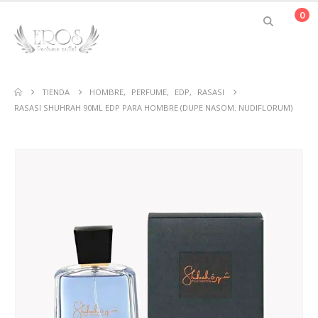
0
TIENDA
HOMBRE
,
PERFUME
,
EDP
,
RASASI
RASASI SHUHRAH 90ML EDP PARA HOMBRE (DUPE NASOM. NUDIFLORUM)