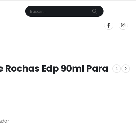
Cart
$
0.00
BLOG
INICIAR SESIÓN
REGISTRARSE
 Rochas Edp 90ml Para
ador