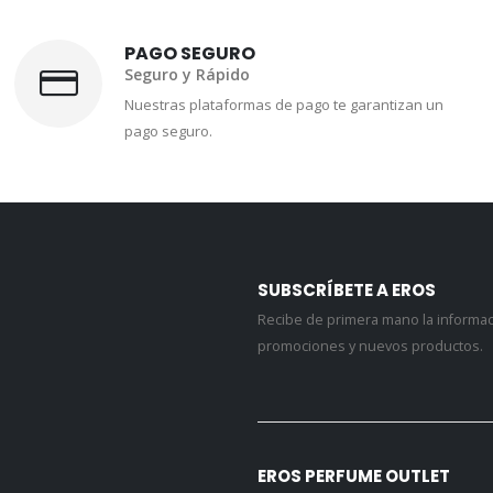
PAGO SEGURO
Seguro y Rápido
Nuestras plataformas de pago te garantizan un
pago seguro.
SUBSCRÍBETE A EROS
Recibe de primera mano la informa
promociones y nuevos productos.
EROS PERFUME OUTLET