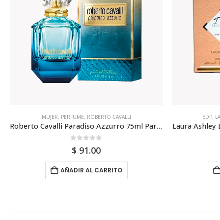
EDP
,
LAURA ASHLEY
,
MUJER
,
PERFUME
EDP
,
L
Laura Ashley Dilys Edp 50ml Sin Atomizador Para Mujer
0
out of 5
$
325.00
AÑADIR AL CARRITO