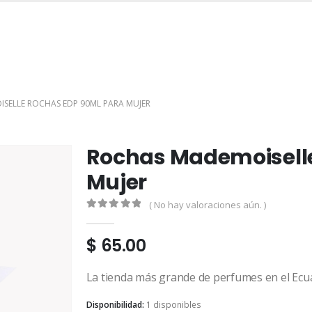
INICIO
TIENDA
MARCAS
CONTACTO
MI CUENTA
SELLE ROCHAS EDP 90ML PARA MUJER
Rochas Mademoiselle
Mujer
( No hay valoraciones aún. )
0
out of 5
$
65.00
La tienda más grande de perfumes en el Ecu
Disponibilidad:
1 disponibles