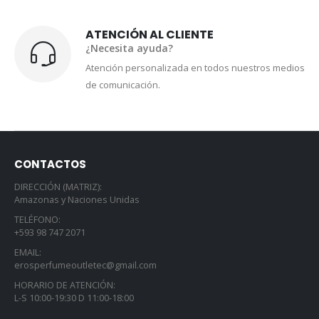
ATENCIÓN AL CLIENTE
¿Necesita ayuda?
Atención personalizada en todos nuestros medios
de comunicación.
CONTACTOS
DIRECCIÓN (MATRIZ):
Amazonas y Naciones Unidas
TELÉFONO:
+593 98 747 2071
EMAIL:
erosperfumeoutletec@gmail.com
HORARIO DE ATENCIÓN:
L-S 10:00-19:30 D 11:00-18:00