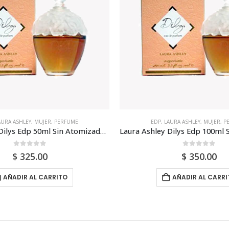
AURA ASHLEY
,
MUJER
,
PERFUME
EDP
,
LAURA ASHLEY
,
MUJER
,
P
Laura Ashley Dilys Edp 100ml Sin Atomizador Para Mujer
Laura Ashley Dilys Edp 30ml
0
out of 5
0
out of 5
$
350.00
$
199.00
AÑADIR AL CARRITO
AÑADIR AL CARRI