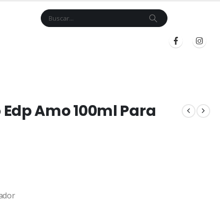
Cart
$
0.00
BLOG
INICIAR SESIÓN
REGISTRARSE
 Edp Amo 100ml Para
ador