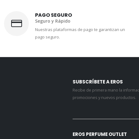
PAGO SEGURO
Seguro y Rápido
Nuestras plataformas de pago te garantizan un
pago seguro.
SUBSCRÍBETE A EROS
Recibe de primera mano la informa
promociones y nuevos productos.
EROS PERFUME OUTLET