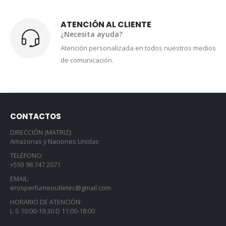
ATENCIÓN AL CLIENTE
¿Necesita ayuda?
Atención personalizada en todos nuestros medios
de comunicación.
CONTACTOS
DIRECCIÓN (MATRIZ):
Amazonas y Naciones Unidas
TELÉFONO:
+593 98 747 2071
EMAIL:
erosperfumeoutletec@gmail.com
HORARIO DE ATENCIÓN:
L-S 10:00-19:30 D 11:00-18:00