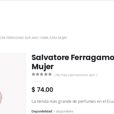
INICIO
TIENDA
MARCAS
CONTACTO
MI CUENTA
ORE FERRAGAMO EDP AMO 100ML PARA MUJER
Salvatore Ferragamo
Mujer
( No hay valoraciones aún. )
0
out of 5
$
74.00
La tienda más grande de perfumes en el Ecu
Disponibilidad:
1 disponibles