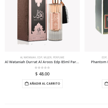
EDP
,
MUJER
,
PERFUME
,
PHANTOM
EDT
,
JE
Phantom Esprit Edp 50ml Para Mujer
Jean Couturi
0
out of 5
$
50.00
AÑADIR AL CARRITO