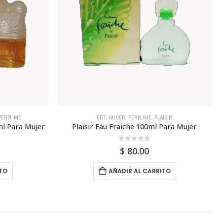
ISIR
EDT
,
MARIELLA BURANI
,
MUJER
,
PERFUME
Para Mujer
Mariella Burani Amuleti Edt 100ml Para Mujer
0
out of 5
$
66.00
TO
AÑADIR AL CARRITO