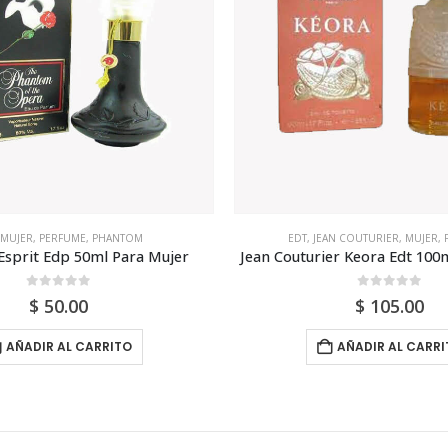
AN COUTURIER
,
MUJER
,
PERFUME
EDT
,
MUJER
,
PERFUME
,
PLA
er Keora Edt 100ml Para Mujer
Plaisir Eau Fraiche 100ml 
0
out of 5
0
out of 5
$
105.00
$
80.00
AÑADIR AL CARRITO
AÑADIR AL CARRI