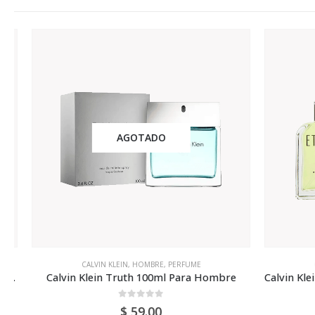
AGOTADO
CALVIN KLEIN
,
HOMBRE
,
PERFUME
CALV
Calvin Klein Truth 100ml Para Hombre
0
out of 5
$
59.00