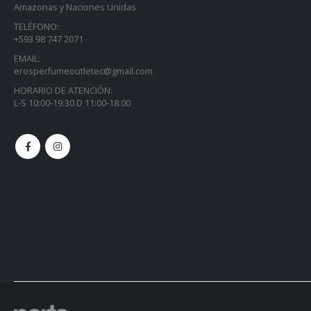
Amazonas y Naciones Unidas
TELÉFONO:
+593 98 747 2071
EMAIL:
erosperfumeoutletec@gmail.com
HORARIO DE ATENCIÓN:
L-S 10:00-19:30 D 11:00-18:00