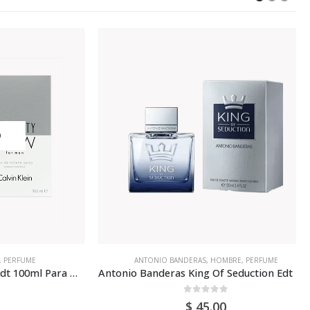
FUME
ANTONIO BANDERAS
,
HOMBRE
,
PERFUME
Calvin Klein Eternity Now Edt 100ml Para Hombre
Antonio Banderas King Of Seduction Edt 100ml Para Hombre
0
out of 5
$
45.00