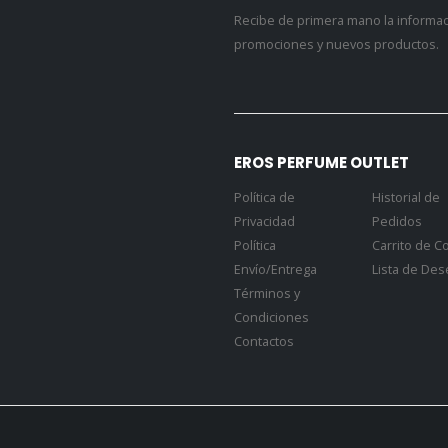
Recibe de primera mano la informa
promociones y nuevos productos.
EROS PERFUME OUTLET
Política de
Historial de
Privacidad
Pedidos
Política
Carrito de 
Envío/Entrega
Lista de De
Términos y
Condiciones
Contactos