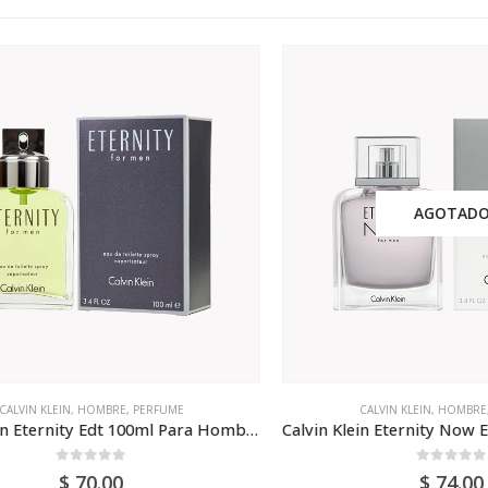
AGOTADO
IN KLEIN
,
HOMBRE
,
PERFUME
CALVIN KLEIN
,
HOMBRE
,
PER
Calvin Klein Eternity Edt 100ml Para Hombre
0
out of 5
0
out of 5
$
70.00
$
74.00