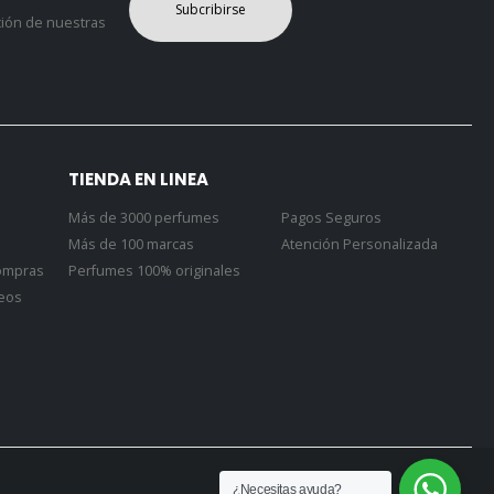
Subcribirse
ción de nuestras
TIENDA EN LINEA
Más de 3000 perfumes
Pagos Seguros
Más de 100 marcas
Atención Personalizada
Compras
Perfumes 100% originales
seos
¿Necesitas ayuda?