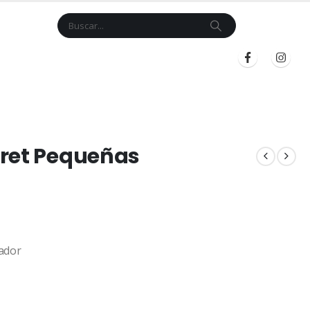
Cart
$
0.00
BLOG
INICIAR SESIÓN
REGISTRARSE
cret Pequeñas
ador