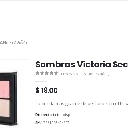
INICIO
TIENDA
MARCAS
CONTACTO
MI CUENTA
ECRET PEQUEÑAS
Sombras Victoria Se
( No hay valoraciones aún. )
0
out of 5
$
19.00
La tienda más grande de perfumes en el Ecu
Disponibilidad:
1 disponibles
SKU:
7861095434827