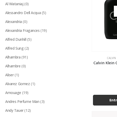
Al Wataniaj
(0)
Alessandro Dell Acqua
(5)
Alexandria
(0)
Alexandria Fragances
(19)
Alfred Dunhill
(5)
Alfred Sung
(2)
Alhambra
(91)
CALVIN 
Calvin Klein
Alhambre
(0)
Aliser
(1)
Alvarez Gomez
(1)
Amouage
(19)
Entr
Andres Perfume Man
(3)
Andy Tauer
(12)