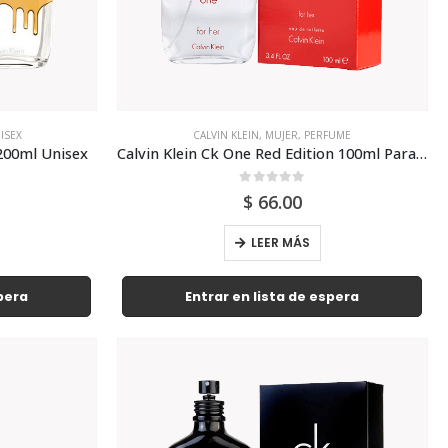
ISEX
CALVIN KLEIN
,
MUJER
,
PERFUME
 200ml Unisex
Calvin Klein Ck One Red Edition 100ml Para Mujer
0
out of 5
$
66.00
LEER MÁS
spera
Entrar en lista de espera