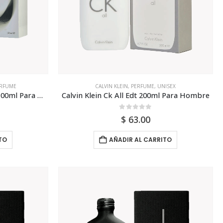
RFUME
CALVIN KLEIN
,
PERFUME
,
UNISEX
Calvin Klein Beauty Sheer Edt 100ml Para Mujer
Calvin Klein Ck All Edt 200ml Para Hombre
0
out of 5
$
63.00
TO
AÑADIR AL CARRITO