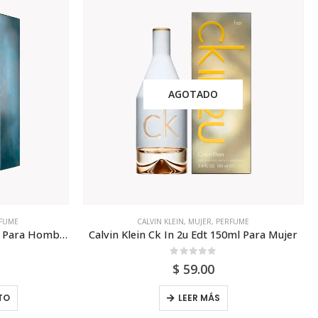
AGOTADO
FUME
CALVIN KLEIN
,
MUJER
,
PERFUME
Calvin Klein Ck In 2u Edt 150ml Para Hombre
Calvin Klein Ck In 2u Edt 150ml Para Mujer
0
out of 5
$
59.00
TO
LEER MÁS