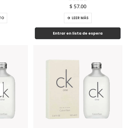
0
out of 5
$
57.00
TO
LEER MÁS
Entrar en lista de espera