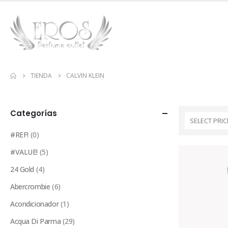
TIENDA
CALVIN KLEIN
Categorías
SELECT PRIC
#REF!
(0)
#VALUE!
(5)
24 Gold
(4)
Abercrombie
(6)
Acondicionador
(1)
Acqua Di Parma
(29)