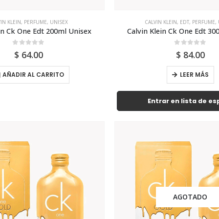
IN KLEIN
,
PERFUME
,
UNISEX
CALVIN KLEIN
,
EDT
,
PERFUME
,
ein Ck One Edt 200ml Unisex
Calvin Klein Ck One Edt 30
0
out of 5
0
out of 5
$
64.00
$
84.00
AÑADIR AL CARRITO
LEER MÁS
Entrar en lista de e
AGOTADO