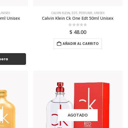
UNISEX
CALVIN KLEIN
,
EDT
,
PERFUME
,
UNISEX
0ml Unisex
Calvin Klein Ck One Edt 50ml Unisex
0
out of 5
$
48.00
AÑADIR AL CARRITO
spera
AGOTADO