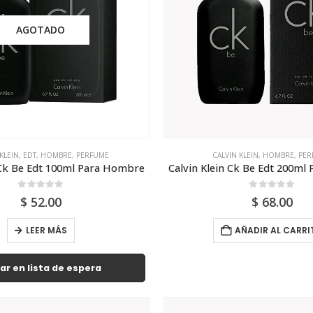
AGOTADO
KLEIN
,
EDT
,
HOMBRE
,
PERFUME
CALVIN KLEIN
,
HOMBRE
,
PER
 Ck Be Edt 100ml Para Hombre
Calvin Klein Ck Be Edt 200m
0
out of 5
0
out of 5
$
52.00
$
68.00
LEER MÁS
AÑADIR AL CARRI
ar en lista de espera