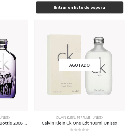
Entrar en lista de espera
AGOTADO
UNISEX
CALVIN KLEIN
,
PERFUME
,
UNISEX
Calvin Klein Ck One Collectors Bottle 2008 Edt 100ml Unisex
Calvin Klein Ck One Edt 100ml Unisex