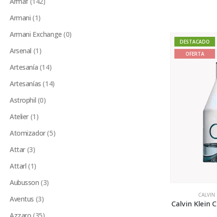
Armaf
(142)
Armani
(1)
Armani Exchange
(0)
DESTACADO
Arsenal
(1)
OFERTA
Artesanía
(14)
Artesanías
(14)
Astrophil
(0)
Atelier
(1)
Atomizador
(5)
Attar
(3)
Attarl
(1)
Aubusson
(3)
CALVIN 
Aventus
(3)
Calvin Klein
Azzaro
(35)