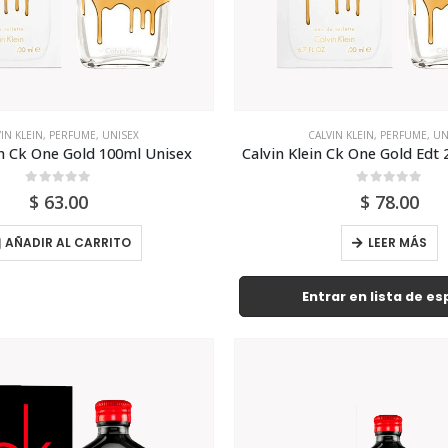
IN KLEIN
,
PERFUME
,
UNISEX
CALVIN KLEIN
,
PERFUME
,
UN
in Ck One Gold 100ml Unisex
Calvin Klein Ck One Gold Edt
0
out of 5
0
out of 5
$
63.00
$
78.00
AÑADIR AL CARRITO
LEER MÁS
Entrar en lista de e