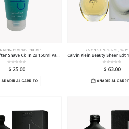
IN KLEIN
,
HOMBRE
,
PERFUME
CALVIN KLEIN
,
EDT
,
MUJER
,
PE
Calvin Klein After Shave Ck In 2u 150ml Para Hombr
0
out of 5
0
out of 5
$
25.00
$
63.00
AÑADIR AL CARRITO
AÑADIR AL CARRI