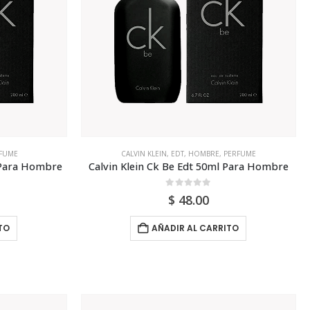
FUME
CALVIN KLEIN
,
EDT
,
HOMBRE
,
PERFUME
l Para Hombre
Calvin Klein Ck Be Edt 50ml Para Hombre
0
out of 5
$
48.00
TO
AÑADIR AL CARRITO