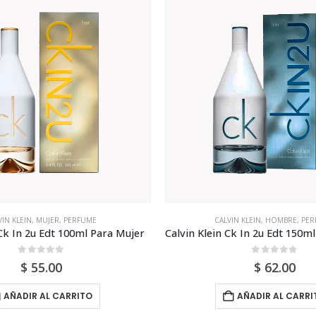
VIN KLEIN
,
MUJER
,
PERFUME
CALVIN KLEIN
,
HOMBRE
,
PER
 Ck In 2u Edt 100ml Para Mujer
0
out of 5
0
out of 5
$
55.00
$
62.00
AÑADIR AL CARRITO
AÑADIR AL CARRI