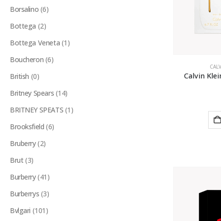
Borsalino
(6)
Bottega
(2)
Bottega Veneta
(1)
Boucheron
(6)
CALV
Calvin Kle
British
(0)
Britney Spears
(14)
BRITNEY SPEATS
(1)
Brooksfield
(6)
Bruberry
(2)
Brut
(3)
Burberry
(41)
Burberrys
(3)
Bvlgari
(101)