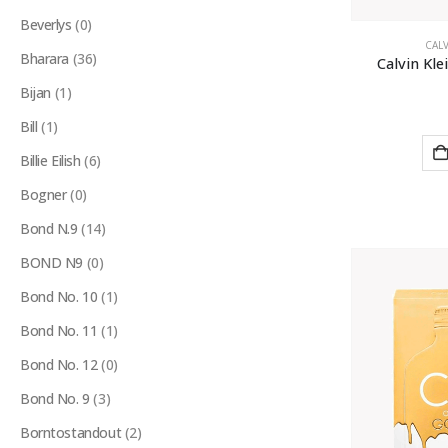
Beverlys
(0)
CALV
Bharara
(36)
Calvin Kl
Bijan
(1)
Bill
(1)
Billie Eilish
(6)
Bogner
(0)
Bond N.9
(14)
BOND N9
(0)
Bond No. 10
(1)
Bond No. 11
(1)
Bond No. 12
(0)
Bond No. 9
(3)
Borntostandout
(2)