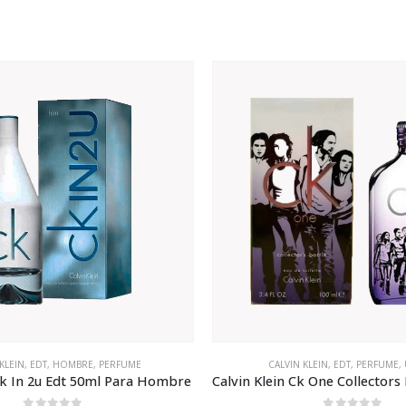
KLEIN
,
EDT
,
HOMBRE
,
PERFUME
CALVIN KLEIN
,
EDT
,
PERFUME
,
 Ck In 2u Edt 50ml Para Hombre