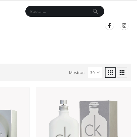
Cart
$
0.00
BLOG
INICIAR SESIÓN
REGISTRARSE
Mostrar: