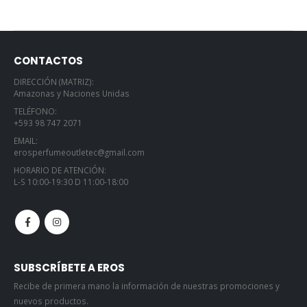
CONTACTOS
DIRECCIÓN (MATRIZ):
Amazonas y Naciones Unidas
TELÉFONO:
+593 98 747 2071
EMAIL:
erosperfumeoutletec@gmail.com
HORARIO DE ATENCIÓN:
L-S 10:00-19:30 D 11:00-18:00
SUBSCRÍBETE A EROS
Recibe de primera mano la información de nuestras promociones y
nuevos productos.