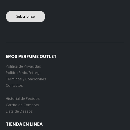
Subcribirse
EROS PERFUME OUTLET
Política de Privacidad
Política Envío/Entrega
Términos y Condiciones
Contactos
Historial de Pedidos
Carrito de Compras
Lista de Deseos
TIENDA EN LINEA