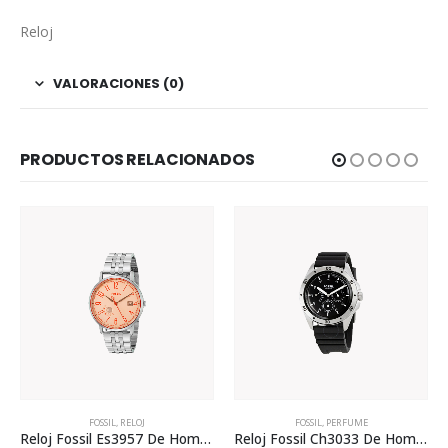
Reloj
VALORACIONES (0)
PRODUCTOS RELACIONADOS
RELOJ
FOSSIL
,
PERFUME
FOSSIL
,
RELO
Reloj Fossil Es3957 De Hombre
Reloj Fossil Ch3033 De Hombre
Reloj Fossil Es40