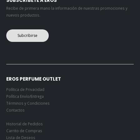
SUBSCRÍBETE A EROS
Recibe de primera mano la información de nuestras promociones y
nuevos productos.
Subcribirse
EROS PERFUME OUTLET
Política de Privacidad
Política Envío/Entrega
Términos y Condiciones
Contactos
Historial de Pedidos
Carrito de Compras
Lista de Deseos