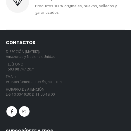
Productos 100% originales, nuevos, sellados y
garantizados.
CONTACTOS
DIRECCIÓN (MATRIZ):
Amazonas y Naciones Unidas
TELÉFONO:
+593 98 747 2071
EMAIL:
erosperfumeoutletec@gmail.com
HORARIO DE ATENCIÓN:
L-S 10:00-19:30 D 11:00-18:00