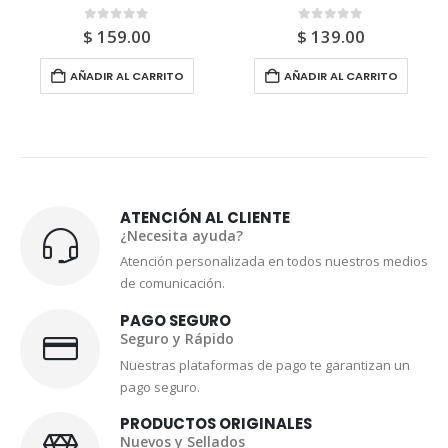
f 5
0
out of 5
0
out of 5
.00
$
139.00
$
132.0
L CARRITO
AÑADIR AL CARRITO
AÑADIR AL 
ATENCIÓN AL CLIENTE
¿Necesita ayuda?
Atención personalizada en todos nuestros medios
de comunicación.
PAGO SEGURO
Seguro y Rápido
Nuestras plataformas de pago te garantizan un
pago seguro.
PRODUCTOS ORIGINALES
Nuevos y Sellados