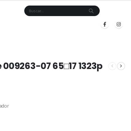
Cart
$
0.00
BLOG
INICIAR SESIÓN
REGISTRARSE
 009263-07 65□17 1323p
ador