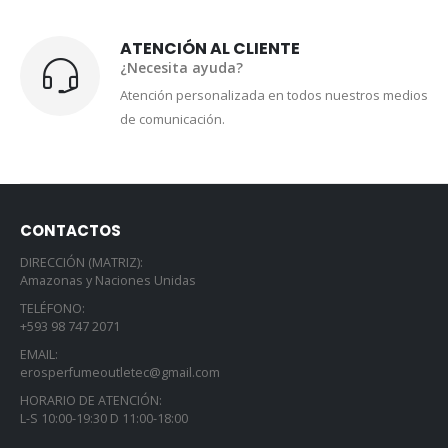
ATENCIÓN AL CLIENTE
¿Necesita ayuda?
Atención personalizada en todos nuestros medios
de comunicación.
CONTACTOS
DIRECCIÓN (MATRIZ):
Amazonas y Naciones Unidas
TELÉFONO:
+593 98 747 2071
EMAIL:
erosperfumeoutletec@gmail.com
HORARIO DE ATENCIÓN:
L-S 10:00-19:30 D 11:00-18:00