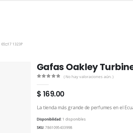
INICIO
TIENDA
MARCAS
CONTACTO
MI CUENTA
 65□17 1323P
Gafas Oakley Turbine
( No hay valoraciones aún. )
0
out of 5
$
169.00
La tienda más grande de perfumes en el Ecu
Disponibilidad:
1 disponibles
SKU:
7861095433998