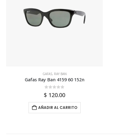
GAFAS
,
RAY BAN
Gafas Ray Ban 4159 60 152n
0
out of 5
$
120.00
AÑADIR AL CARRITO