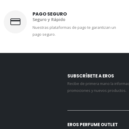
PAGO SEGURO
Seguro y Rápido
Nuestras plataformas de pago te garantizan un
pago seguro.
SUBSCRÍBETE A EROS
Recibe de primera mano la informa
promociones y nuevos productos.
EROS PERFUME OUTLET