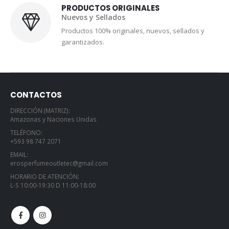
PRODUCTOS ORIGINALES
Nuevos y Sellados
Productos 100% originales, nuevos, sellados y
garantizados.
CONTACTOS
DIRECCIÓN (MATRIZ):
Amazonas y Naciones Unidas
TELÉFONO:
+593 98 747 2071
EMAIL:
erosperfumeoutletec@gmail.com
HORARIO DE ATENCIÓN:
L-S 10:00-19:30 D 11:00-18:00