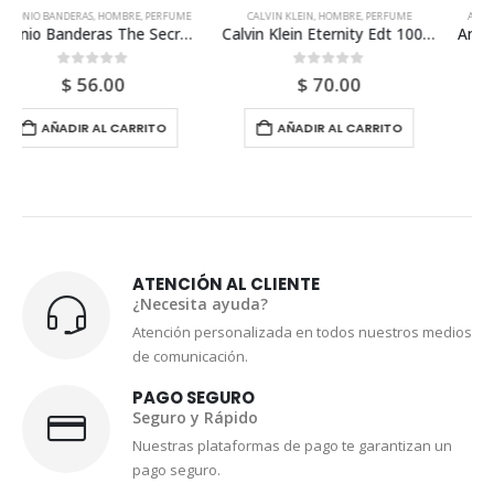
CALVIN KLEIN
,
HOMBRE
,
PERFUME
ANTONIO BANDERAS
,
HOMBRE
,
PERFUME
Calvin Klein Eternity Edt 100ml Para Hombre
Antonio Banderas Mediterraneo 100ml Para Hombre
0
out of 5
0
out of 5
$
70.00
$
38.00
AÑADIR AL CARRITO
AÑADIR AL CARRITO
ATENCIÓN AL CLIENTE
¿Necesita ayuda?
Atención personalizada en todos nuestros medios
de comunicación.
PAGO SEGURO
Seguro y Rápido
Nuestras plataformas de pago te garantizan un
pago seguro.