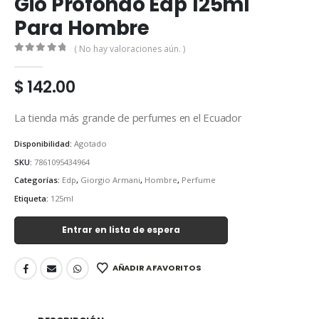
Gio Profondo Edp 125ml
Para Hombre
( No hay valoraciones aún. )
0
out of 5
$
142.00
La tienda más grande de perfumes en el Ecuador
Disponibilidad:
Agotado
SKU:
7861095434964
Categorías:
Edp
,
Giorgio Armani
,
Hombre
,
Perfume
Etiqueta:
125ml
Entrar en lista de espera
AÑADIR A FAVORITOS