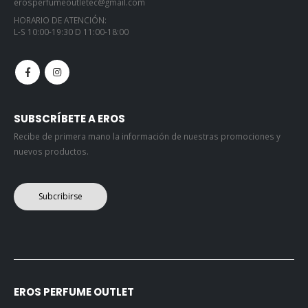
erosperfumeoutletec@gmail.com
HORARIO DE ATENCIÓN:
L-S 10:00-19:30 D 11:00-18:00
SUBSCRÍBETE A EROS
Recibe de primera mano la información de nuestras promociones y
nuevos productos.
Subcribirse
EROS PERFUME OUTLET