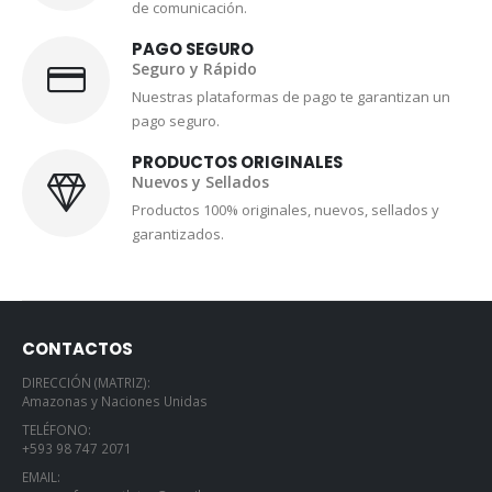
de comunicación.
PAGO SEGURO
Seguro y Rápido
Nuestras plataformas de pago te garantizan un
pago seguro.
PRODUCTOS ORIGINALES
Nuevos y Sellados
Productos 100% originales, nuevos, sellados y
garantizados.
CONTACTOS
DIRECCIÓN (MATRIZ):
Amazonas y Naciones Unidas
TELÉFONO:
+593 98 747 2071
EMAIL: