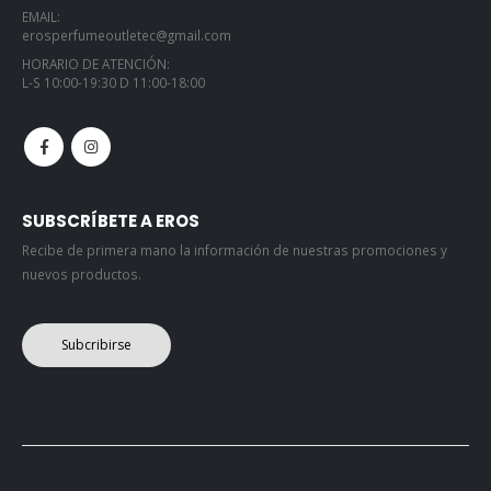
EMAIL:
erosperfumeoutletec@gmail.com
HORARIO DE ATENCIÓN:
L-S 10:00-19:30 D 11:00-18:00
SUBSCRÍBETE A EROS
Recibe de primera mano la información de nuestras promociones y
nuevos productos.
Subcribirse