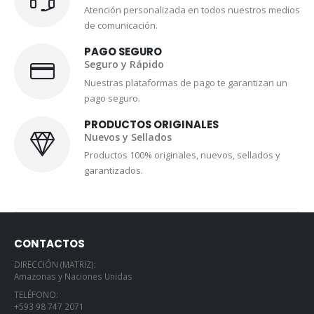
Atención personalizada en todos nuestros medios
de comunicación.
PAGO SEGURO
Seguro y Rápido
Nuestras plataformas de pago te garantizan un
pago seguro.
PRODUCTOS ORIGINALES
Nuevos y Sellados
Productos 100% originales, nuevos, sellados y
garantizados.
CONTACTOS
DIRECCIÓN (MATRIZ):
Amazonas y Naciones Unidas
TELÉFONO:
+593 98 747 2071