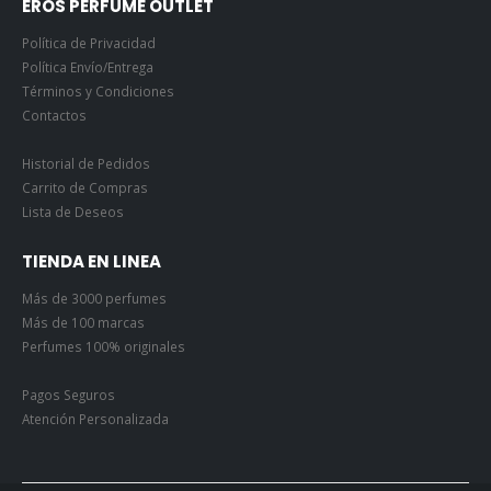
EROS PERFUME OUTLET
Política de Privacidad
Política Envío/Entrega
Términos y Condiciones
Contactos
Historial de Pedidos
Carrito de Compras
Lista de Deseos
TIENDA EN LINEA
Más de 3000 perfumes
Más de 100 marcas
Perfumes 100% originales
Pagos Seguros
Atención Personalizada