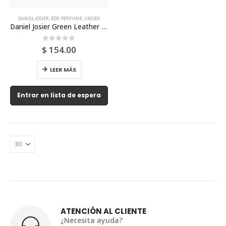
DANIEL JOSIER
,
EDP
,
PERFUME
,
UNISEX
Daniel Josier Green Leather Edp 100ml Unisex
0
out of 5
$
154.00
LEER MÁS
Entrar en lista de espera
ATENCIÓN AL CLIENTE
¿Necesita ayuda?