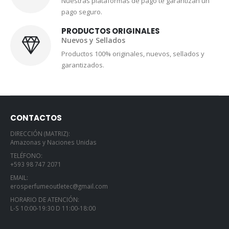
Nuestras plataformas de pago te garantizan un
pago seguro.
PRODUCTOS ORIGINALES
Nuevos y Sellados
Productos 100% originales, nuevos, sellados y
garantizados.
CONTACTOS
DIRECCIÓN (MATRIZ):
Amazonas y Naciones Unidas
TELÉFONO:
+593 98 747 2071
EMAIL:
erosperfumeoutletec@gmail.com
HORARIO DE ATENCIÓN:
L-S 10:00-19:30 D 11:00-18:00