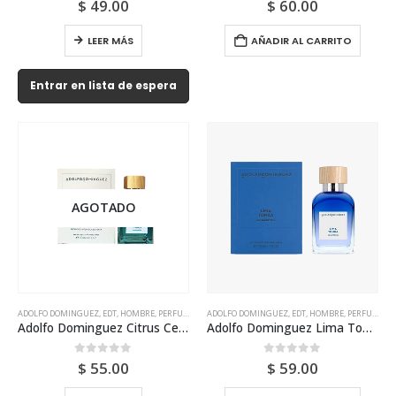
$
49.00
$
60.00
LEER MÁS
AÑADIR AL CARRITO
Entrar en lista de espera
AGOTADO
ADOLFO DOMINGUEZ
,
EDT
,
HOMBRE
,
PERFUME
ADOLFO DOMINGUEZ
,
EDT
,
HOMBRE
,
PERFUME
Adolfo Dominguez Citrus Cedro Aguafresca Edt 120ml Tester Para Hombre
Adolfo Dominguez Lima Tonka Aguafresca Edt 120ml Para Hombre
0
out of 5
0
out of 5
$
55.00
$
59.00