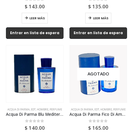
0
out of 5
0
out of 5
$
143.00
$
135.00
LEER MÁS
LEER MÁS
Entrar en lista de espera
Entrar en lista de espera
AGOTADO
ACQUA DI PARMA
,
EDT
,
HOMBRE
,
PERFUME
ACQUA DI PARMA
,
EDT
,
HOMBRE
,
PERFUME
Acqua Di Parma Blu Mediterraneo Fico Di Amalfi Edt 180ml Para Hombre
Acqua Di Parma Fico Di Amalfi 150ml Edt Para Hombr
0
out of 5
0
out of 5
$
140.00
$
165.00