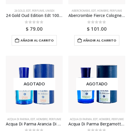
24 GOLD
,
EDT
,
PERFUME
,
UNISEX
ABERCROMBIE
,
EDT
,
HOMBRE
,
PERFUME
24 Gold Oud Edition Edt 100ml Unisex
Abercrombie Fierce Cologne 100ml Para Hombre
0
out of 5
0
out of 5
$
79.00
$
101.00
AÑADIR AL CARRITO
AÑADIR AL CARRITO
AGOTADO
AGOTADO
ACQUA DI PARMA
,
EDT
,
HOMBRE
,
PERFUME
ACQUA DI PARMA
,
EDT
,
HOMBRE
,
PERFUME
Acqua Di Parma Arancia Di Capri 150ml Edt Para Hombre
Acqua Di Parma Bergamotto Di Calabria 150ml Edt Para Hombre