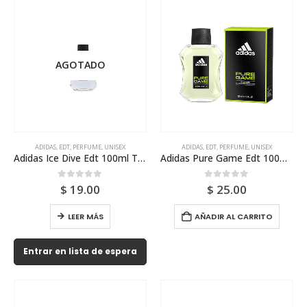
AGOTADO
ADIDAS
,
EDT
,
PERFUME
,
UNISEX
ADIDAS
,
EDT
,
PERFUME
,
UNISEX
Adidas Ice Dive Edt 100ml Tester Para Hombre
Adidas Pure Game Edt 100ml Para Hombre
0
out of 5
0
out of 5
$
19.00
$
25.00
LEER MÁS
AÑADIR AL CARRITO
Entrar en lista de espera