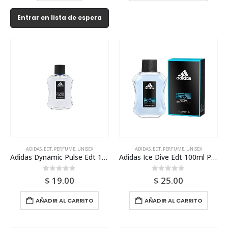
Entrar en lista de espera
ADIDAS
,
EDT
,
PERFUME
,
UNISEX
ADIDAS
,
EDT
,
PERFUME
,
UNISEX
Adidas Dynamic Pulse Edt 100ml Tester Para Hombre
Adidas Ice Dive Edt 100ml Para Hombre
0
out of 5
0
out of 5
$
19.00
$
25.00
AÑADIR AL CARRITO
AÑADIR AL CARRITO