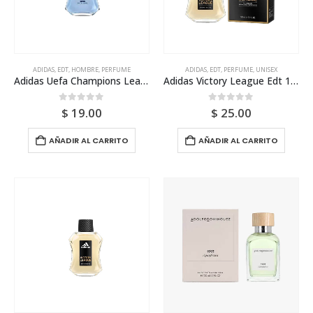
ADIDAS
,
EDT
,
HOMBRE
,
PERFUME
ADIDAS
,
EDT
,
PERFUME
,
UNISEX
Adidas Uefa Champions League Edt 100ml Tester Para Hombre
Adidas Victory League Edt 100ml Para Hombre
0
out of 5
0
out of 5
$
19.00
$
25.00
AÑADIR AL CARRITO
AÑADIR AL CARRITO