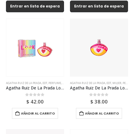
Entrar en lista de espera
Entrar en lista de espera
AGATHA RUIZ DE LA PRADA
,
EDT
,
PERFUME
,
UNISEX
AGATHA RUIZ DE LA PRADA
,
EDT
,
MUJER
,
PERFUME
Agatha Ruiz De La Prada Look Edt 80ml Para Mujer
Agatha Ruiz De La Prada Look Edt 80ml Tester Para Mujer
0
out of 5
0
out of 5
$
42.00
$
38.00
AÑADIR AL CARRITO
AÑADIR AL CARRITO