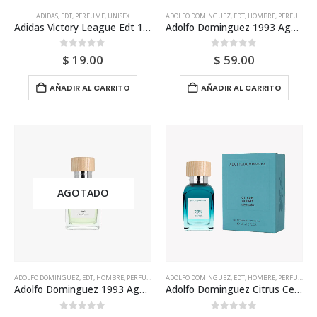
ADIDAS
,
EDT
,
PERFUME
,
UNISEX
ADOLFO DOMINGUEZ
,
EDT
,
HOMBRE
,
PERFUME
Adidas Victory League Edt 100ml Tester Para Hombre
Adolfo Dominguez 1993 Aguafresca Edt 120ml Para Hombre
0
out of 5
0
out of 5
$
19.00
$
59.00
AÑADIR AL CARRITO
AÑADIR AL CARRITO
AGOTADO
ADOLFO DOMINGUEZ
,
EDT
,
HOMBRE
,
PERFUME
ADOLFO DOMINGUEZ
,
EDT
,
HOMBRE
,
PERFUME
Adolfo Dominguez 1993 Aguafresca Edt 120ml Tester Para Hombre
Adolfo Dominguez Citrus Cedro Aguafresca Edt 120ml Para Hombre
0
out of 5
0
out of 5