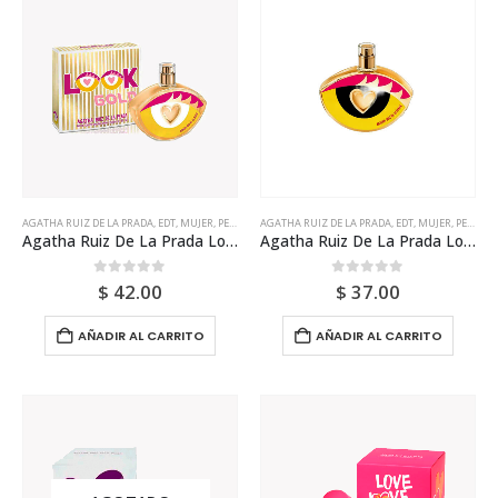
AGATHA RUIZ DE LA PRADA
,
EDT
,
MUJER
,
PERFUME
AGATHA RUIZ DE LA PRADA
,
EDT
,
MUJER
,
PERFUME
Agatha Ruiz De La Prada Look Gold Edt 80ml Para Mujer
Agatha Ruiz De La Prada Look Gold Edt 80ml Tester Para Mujer
0
out of 5
0
out of 5
$
42.00
$
37.00
AÑADIR AL CARRITO
AÑADIR AL CARRITO