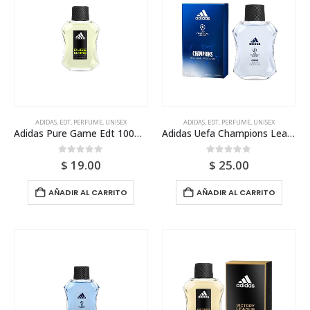
ADIDAS
,
EDT
,
PERFUME
,
UNISEX
ADIDAS
,
EDT
,
PERFUME
,
UNISEX
Adidas Pure Game Edt 100ml Tester Para Hombre
Adidas Uefa Champions League Edt 100ml Para Hombre
0
out of 5
0
out of 5
$
19.00
$
25.00
AÑADIR AL CARRITO
AÑADIR AL CARRITO