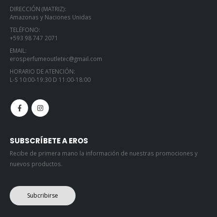
DIRECCIÓN (MATRIZ):
Amazonas y Naciones Unidas
TELÉFONO:
+593 98 747 2071
EMAIL:
erosperfumeoutletec@gmail.com
HORARIO DE ATENCIÓN:
L-S 10:00-19:30 D 11:00-18:00
SUBSCRÍBETE A EROS
Recibe de primera mano la información de nuestras promociones y
nuevos productos.
Subcribirse