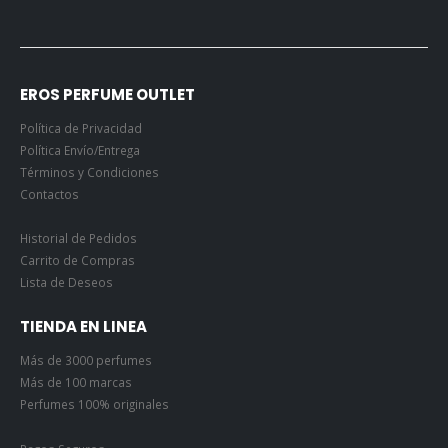
EROS PERFUME OUTLET
Política de Privacidad
Política Envío/Entrega
Términos y Condiciones
Contactos
Historial de Pedidos
Carrito de Compras
Lista de Deseos
TIENDA EN LINEA
Más de 3000 perfumes
Más de 100 marcas
Perfumes 100% originales