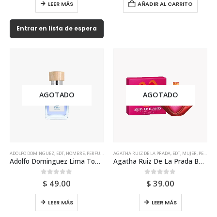
LEER MÁS
AÑADIR AL CARRITO
Entrar en lista de espera
AGOTADO
AGOTADO
ADOLFO DOMINGUEZ
,
EDT
,
HOMBRE
,
PERFUME
AGATHA RUIZ DE LA PRADA
,
EDT
,
MUJER
,
PERFUME
Adolfo Dominguez Lima Tonka Aguafresca Edt 120ml Tester Para Hombre
Agatha Ruiz De La Prada Beso Edt 100ml Para Mujer
0
out of 5
0
out of 5
$
49.00
$
39.00
LEER MÁS
LEER MÁS