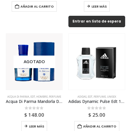
AÑADIR AL CARRITO
LEER MÁS
Entrar en lista de espera
AGOTADO
ACQUA DI PARMA
,
EDT
,
HOMBRE
,
PERFUME
ADIDAS
,
EDT
,
PERFUME
,
UNISEX
Acqua Di Parma Mandorla Di Sicilia 150ml Para Hombre
Adidas Dynamic Pulse Edt 100ml Para Hombre
0
out of 5
0
out of 5
$
148.00
$
25.00
LEER MÁS
AÑADIR AL CARRITO