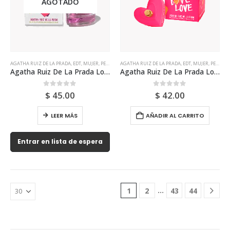
AGOTADO
AGATHA RUIZ DE LA PRADA
,
EDT
,
MUJER
,
PERFUME
AGATHA RUIZ DE LA PRADA
,
EDT
,
MUJER
,
PERFUME
Agatha Ruiz De La Prada Love Forever Love Edt 80ml Para Mujer
Agatha Ruiz De La Prada Love Love Love Edt 80ml Para Mujer
0
out of 5
0
out of 5
$
45.00
$
42.00
LEER MÁS
AÑADIR AL CARRITO
Entrar en lista de espera
…
1
2
43
44