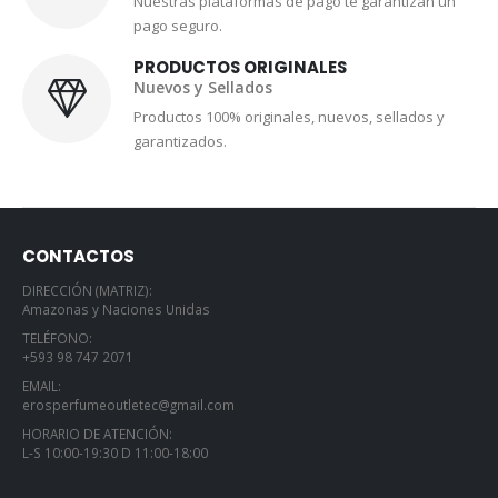
Nuestras plataformas de pago te garantizan un
pago seguro.
PRODUCTOS ORIGINALES
Nuevos y Sellados
Productos 100% originales, nuevos, sellados y
garantizados.
CONTACTOS
DIRECCIÓN (MATRIZ):
Amazonas y Naciones Unidas
TELÉFONO:
+593 98 747 2071
EMAIL:
erosperfumeoutletec@gmail.com
HORARIO DE ATENCIÓN:
L-S 10:00-19:30 D 11:00-18:00