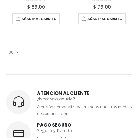
0
out of 5
0
out of 5
$
89.00
$
79.00
AÑADIR AL CARRITO
AÑADIR AL CARRITO
ATENCIÓN AL CLIENTE
¿Necesita ayuda?
Atención personalizada en todos nuestros medios
de comunicación.
PAGO SEGURO
Seguro y Rápido