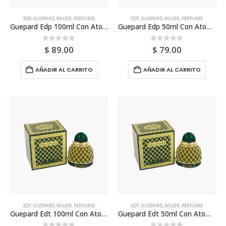
EDP
,
GUEPARD
,
MUJER
,
PERFUME
EDT
,
GUEPARD
,
MUJER
,
PERFUME
Guepard Edp 100ml Con Atomizador Para Mujer
Guepard Edp 50ml Con Atomizador Para Mujer
0
out of 5
0
out of 5
$
89.00
$
79.00
AÑADIR AL CARRITO
AÑADIR AL CARRITO
EDT
,
GUEPARD
,
MUJER
,
PERFUME
EDT
,
GUEPARD
,
MUJER
,
PERFUME
Guepard Edt 100ml Con Atomizador Para Mujer
Guepard Edt 50ml Con Atomizador Para Mujer