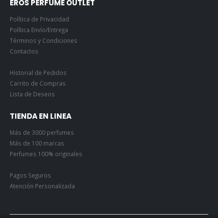
EROS PERFUME OUTLET
Política de Privacidad
Política Envío/Entrega
Términos y Condiciones
Contactos
Historial de Pedidos
Carrito de Compras
Lista de Deseos
TIENDA EN LINEA
Más de 3000 perfumes
Más de 100 marcas
Perfumes 100% originales
Pagos Seguros
Atención Personalizada