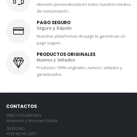
Atención personalizada en todos nuestros medios
de comunicación.
PAGO SEGURO
Seguro y Rápido
Nuestras plataformas de pago te garantizan un
pago seguro.
PRODUCTOS ORIGINALES
Nuevos y Sellados
Productos 100% originales, nuevos, sellados y
garantizados.
CONTACTOS
DIRECCIÓN (MATRIZ):
Amazonas y Naciones Unidas
TELÉFONO:
+593 98 747 2071