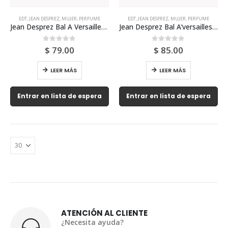
EDT
,
JEAN DESPREZ
,
MUJER
,
PERFUME
EDT
,
JEAN DESPREZ
,
MUJER
,
PERFUME
Jean Desprez Bal A Versailles Edt 100ml Tester Para Mujer
Jean Desprez Bal A’versailles Edt 100ml Para Mujer
0
out of 5
0
out of 5
$
79.00
$
85.00
LEER MÁS
LEER MÁS
Entrar en lista de espera
Entrar en lista de espera
ATENCIÓN AL CLIENTE
¿Necesita ayuda?