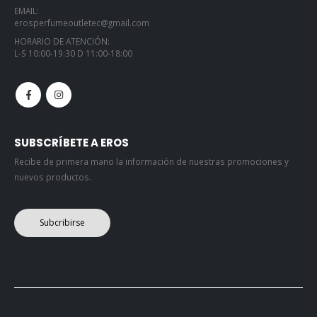
EMAIL:
erosperfumeoutletec@gmail.com
HORARIO DE ATENCIÓN:
L-S 10:00-19:30 D 11:00-18:00
SUBSCRÍBETE A EROS
Recibe de primera mano la información de nuestras promociones y
nuevos productos.
Subcribirse