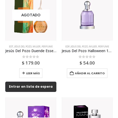
AGOTADO
EDT
,
JESUS DEL POZO
,
MUJER
,
PERFUME
EDP
,
JESUS DEL POZO
,
MUJER
,
PERFUME
Jesús Del Pozo Duende Essencia Edt 50ml Para Mujer
Jesus Del Pozo Halloween 100ml Tester Para Mujer
0
out of 5
0
out of 5
$
179.00
$
54.00
LEER MÁS
AÑADIR AL CARRITO
Entrar en lista de espera