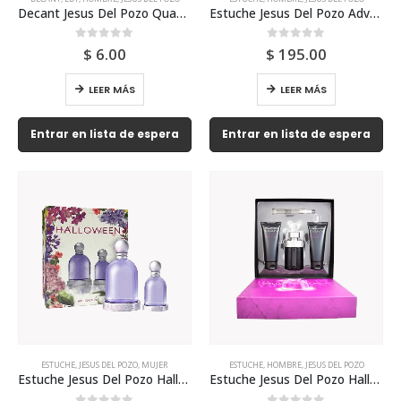
Decant Jesus Del Pozo Quasar 5ml Para Hombre
Estuche Jesus Del Pozo Adventure Quasar 75ml Para Hombre
0
out of 5
0
out of 5
$
6.00
$
195.00
LEER MÁS
LEER MÁS
Entrar en lista de espera
Entrar en lista de espera
ESTUCHE
,
JESUS DEL POZO
,
MUJER
ESTUCHE
,
HOMBRE
,
JESUS DEL POZO
Estuche Jesus Del Pozo Halloween 100ml Y Perfume
Estuche Jesus Del Pozo Halloween 125ml Para Hombre