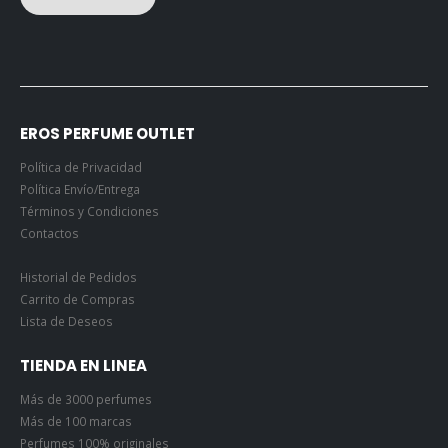
EROS PERFUME OUTLET
Política de Privacidad
Política Envío/Entrega
Términos y Condiciones
Contactos
Historial de Pedidos
Carrito de Compras
Lista de Deseos
TIENDA EN LINEA
Más de 3000 perfumes
Más de 100 marcas
Perfumes 100% originales