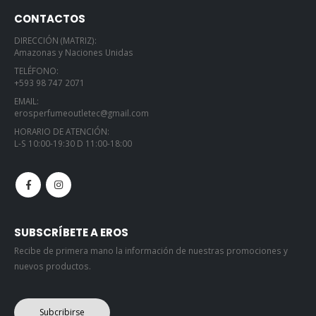
CONTACTOS
DIRECCIÓN (MATRIZ):
Amazonas y Naciones Unidas
TELÉFONO:
+593 98 747 2071
EMAIL:
erosperfumeoutletec@gmail.com
HORARIO DE ATENCIÓN:
L-S 10:00-19:30 D 11:00-18:00
SUBSCRÍBETE A EROS
Recibe de primera mano la información de nuestras promociones y
nuevos productos.
Subcribirse