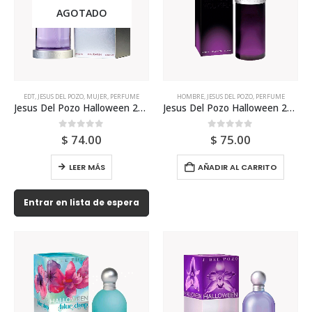
AGOTADO
EDT
,
JESUS DEL POZO
,
MUJER
,
PERFUME
HOMBRE
,
JESUS DEL POZO
,
PERFUME
Jesus Del Pozo Halloween 200ml Edt Para Mujer
Jesus Del Pozo Halloween 200ml Para Hombre
0
out of 5
0
out of 5
$
74.00
$
75.00
LEER MÁS
AÑADIR AL CARRITO
Entrar en lista de espera