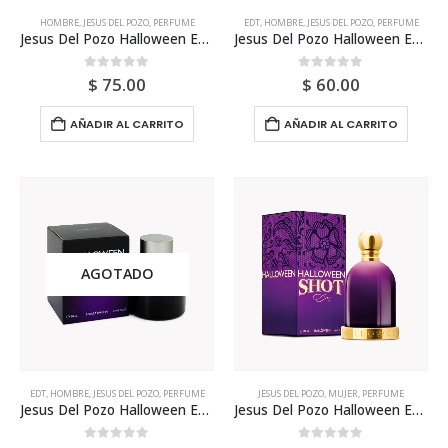
HOMBRE
,
JESUS DEL POZO
,
PERFUME
EDT
,
HOMBRE
,
JESUS DEL POZO
,
PERFUME
Jesus Del Pozo Halloween Edt 125ml Para Hombre
Jesus Del Pozo Halloween Edt 125ml Tester Hombre
0
out of 5
0
out of 5
$
75.00
$
60.00
AÑADIR AL CARRITO
AÑADIR AL CARRITO
AGOTADO
EDT
,
HOMBRE
,
JESUS DEL POZO
,
PERFUME
JESUS DEL POZO
,
MUJER
,
PERFUME
Jesus Del Pozo Halloween Edt 50ml Para Hombre
Jesus Del Pozo Halloween Edt Shot 100ml Para Mujer