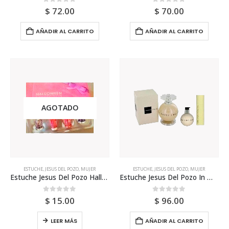
0
out of 5
0
out of 5
$
72.00
$
70.00
AÑADIR AL CARRITO
AÑADIR AL CARRITO
AGOTADO
ESTUCHE
,
JESUS DEL POZO
,
MUJER
ESTUCHE
,
JESUS DEL POZO
,
MUJER
Estuche Jesus Del Pozo Halloween Miniaturas 17ml P
Estuche Jesus Del Pozo In White 100ml Para Mujer
0
out of 5
0
out of 5
$
15.00
$
96.00
LEER MÁS
AÑADIR AL CARRITO