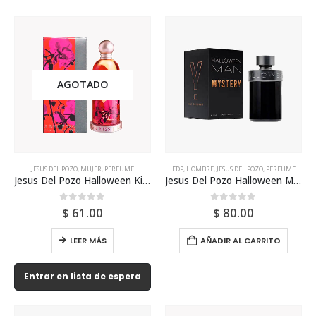
AGOTADO
JESUS DEL POZO
,
MUJER
,
PERFUME
EDP
,
HOMBRE
,
JESUS DEL POZO
,
PERFUME
Jesus Del Pozo Halloween Kiss 100ml Para Mujer
Jesus Del Pozo Halloween Mystery Edp 125ml Para Hombre
0
out of 5
0
out of 5
$
61.00
$
80.00
LEER MÁS
AÑADIR AL CARRITO
Entrar en lista de espera