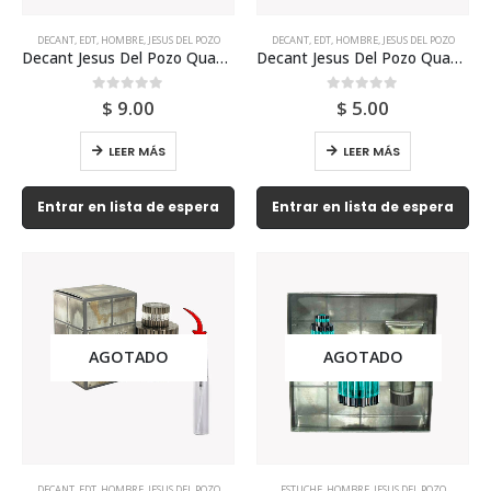
DECANT
,
EDT
,
HOMBRE
,
JESUS DEL POZO
DECANT
,
EDT
,
HOMBRE
,
JESUS DEL POZO
Decant Jesus Del Pozo Quasar 10ml Para Hombre
Decant Jesus Del Pozo Quasar 3ml Para Hombre
0
out of 5
0
out of 5
$
9.00
$
5.00
LEER MÁS
LEER MÁS
Entrar en lista de espera
Entrar en lista de espera
AGOTADO
AGOTADO
DECANT
,
EDT
,
HOMBRE
,
JESUS DEL POZO
ESTUCHE
,
HOMBRE
,
JESUS DEL POZO