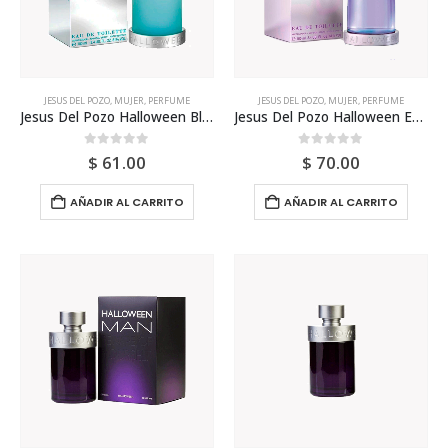
JESUS DEL POZO
,
MUJER
,
PERFUME
JESUS DEL POZO
,
MUJER
,
PERFUME
Jesus Del Pozo Halloween Blue Drop Edt 100ml Para Mujer
Jesus Del Pozo Halloween Edt 100ml Para Mujer
0
out of 5
0
out of 5
$
61.00
$
70.00
AÑADIR AL CARRITO
AÑADIR AL CARRITO