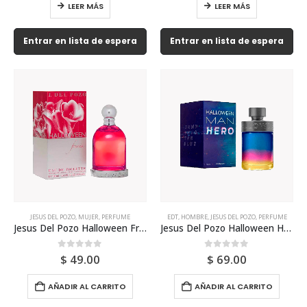
LEER MÁS
LEER MÁS
Entrar en lista de espera
Entrar en lista de espera
JESUS DEL POZO
,
MUJER
,
PERFUME
EDT
,
HOMBRE
,
JESUS DEL POZO
,
PERFUME
Jesus Del Pozo Halloween Freesia 100ml Para Mujer
Jesus Del Pozo Halloween Hero Edt 125ml Para Hombre
0
out of 5
0
out of 5
$
49.00
$
69.00
AÑADIR AL CARRITO
AÑADIR AL CARRITO