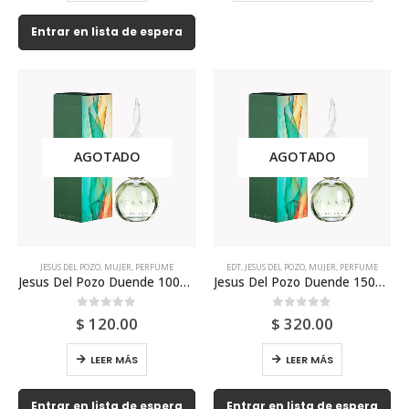
Entrar en lista de espera
AGOTADO
AGOTADO
JESUS DEL POZO
,
MUJER
,
PERFUME
EDT
,
JESUS DEL POZO
,
MUJER
,
PERFUME
Jesus Del Pozo Duende 100ml Para Mujer
Jesus Del Pozo Duende 150ml Edt Para Mujer
0
out of 5
0
out of 5
$
120.00
$
320.00
LEER MÁS
LEER MÁS
Entrar en lista de espera
Entrar en lista de espera