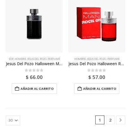
EDP
,
HOMBRE
,
JESUS DEL POZO
,
PERFUME
HOMBRE
,
JESUS DEL POZO
,
PERFUME
Jesus Del Pozo Halloween Mystery Edp 125ml Tester Para Hombre
Jesus Del Pozo Halloween Rock Edt 125ml Para Hombre
0
out of 5
0
out of 5
$
66.00
$
57.00
AÑADIR AL CARRITO
AÑADIR AL CARRITO
1
2