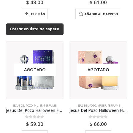
0
out of 5
0
out of 5
$
48.00
$
61.00
LEER MÁS
AÑADIR AL CARRITO
Entrar en lista de espera
AGOTADO
AGOTADO
JESUS DEL POZO
,
MUJER
,
PERFUME
JESUS DEL POZO
,
MUJER
,
PERFUME
Jesus Del Pozo Halloween Fever 100ml Para Mujer
Jesus Del Pozo Halloween Fleur 100ml Para Mujer
0
out of 5
0
out of 5
$
59.00
$
66.00