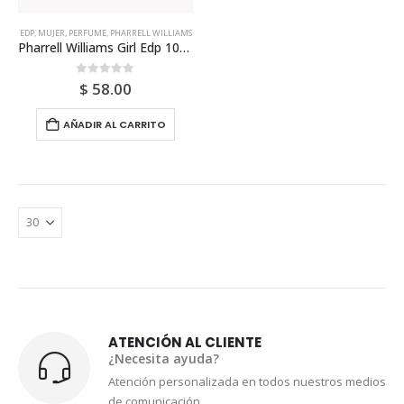
EDP
,
MUJER
,
PERFUME
,
PHARRELL WILLIAMS
Pharrell Williams Girl Edp 100ml Para Mujer
0
out of 5
$
58.00
AÑADIR AL CARRITO
ATENCIÓN AL CLIENTE
¿Necesita ayuda?
Atención personalizada en todos nuestros medios
de comunicación.