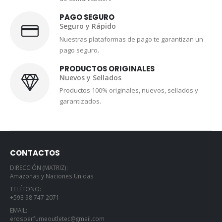
PAGO SEGURO
Seguro y Rápido
Nuestras plataformas de pago te garantizan un
pago seguro.
PRODUCTOS ORIGINALES
Nuevos y Sellados
Productos 100% originales, nuevos, sellados y
garantizados.
CONTACTOS
DIRECCIÓN (MATRIZ):
Amazonas y Naciones Unidas
TELÉFONO:
+593 98 747 2071
EMAIL:
erosperfumeoutletec@gmail.com