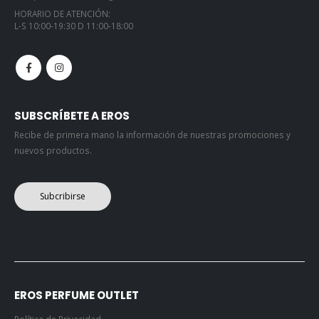
HORARIO DE ATENCIÓN:
L-S 10:00-19:30 D 11:00-18:00
SUBSCRÍBETE A EROS
Recibe de primera mano la información de nuestras promociones y
nuevos productos.
Subcribirse
EROS PERFUME OUTLET