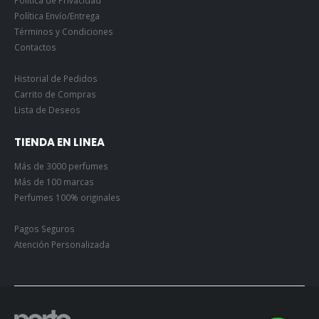
Política de Privacidad
Política Envío/Entrega
Términos y Condiciones
Contactos
Historial de Pedidos
Carrito de Compras
Lista de Deseos
TIENDA EN LINEA
Más de 3000 perfumes
Más de 100 marcas
Perfumes 100% originales
Pagos Seguros
Atención Personalizada