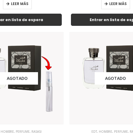
LEER MÁS
LEER MÁS
ar en lista de espera
Entrar en lista de e
AGOTADO
AGOTADO
,
HOMBRE
,
PERFUME
,
RASASI
EDT
,
HOMBRE
,
PERFUME
,
R