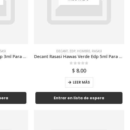
SASI
DECANT
,
EDP
,
HOMBRE
,
RASASI
Decant Rasasi Hawas Verde Edp 3ml Para Hombre
Decant Rasasi Hawas Verde Edp 5ml Para Hombre
0
out of 5
$
8.00
LEER MÁS
spera
Entrar en lista de espera