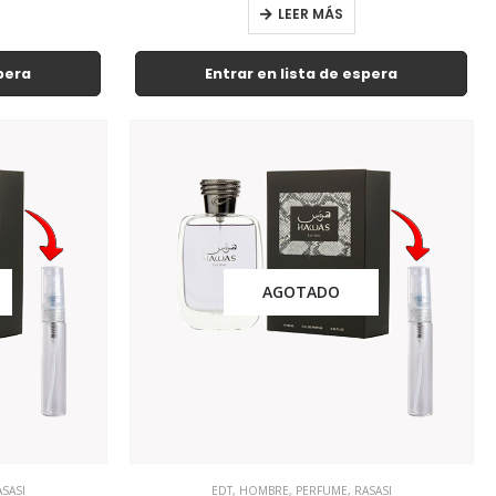
LEER MÁS
spera
Entrar en lista de espera
AGOTADO
ASASI
EDT
,
HOMBRE
,
PERFUME
,
RASASI