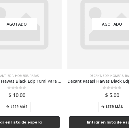
AGOTADO
AGOTADO
ANT
,
EDP
,
HOMBRE
,
RASASI
DECANT
,
EDP
,
HOMBRE
,
RA
Decant Rasasi Hawas Black Edp 10ml Para Hombre
0
out of 5
0
out of 5
$
10.00
$
5.00
LEER MÁS
LEER MÁS
ar en lista de espera
Entrar en lista de e