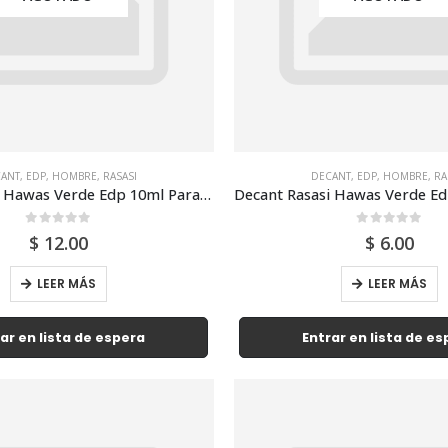
ANT
,
EDP
,
HOMBRE
,
RASASI
DECANT
,
EDP
,
HOMBRE
,
RA
Decant Rasasi Hawas Verde Edp 10ml Para Hombre
0
out of 5
0
out of 5
$
12.00
$
6.00
LEER MÁS
LEER MÁS
ar en lista de espera
Entrar en lista de e