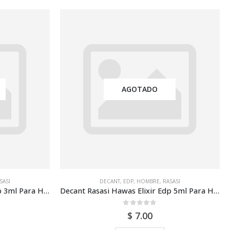
AGOTADO
SASI
DECANT
,
EDP
,
HOMBRE
,
RASASI
Decant Rasasi Hawas Elixir Edp 3ml Para Hombre
Decant Rasasi Hawas Elixir Edp 5ml Para Hombre
0
out of 5
$
7.00