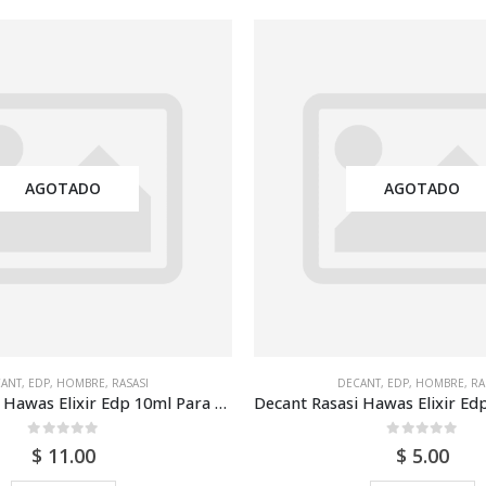
AGOTADO
AGOTADO
ANT
,
EDP
,
HOMBRE
,
RASASI
DECANT
,
EDP
,
HOMBRE
,
RA
Decant Rasasi Hawas Elixir Edp 10ml Para Hombre
0
out of 5
0
out of 5
$
11.00
$
5.00