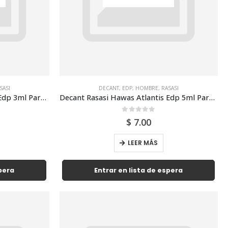
SASI
DECANT
,
EDP
,
HOMBRE
,
RASASI
Decant Rasasi Hawas Atlantis Edp 3ml Para Hombre
Decant Rasasi Hawas Atlantis Edp 5ml Para Hombre
0
out of 5
$
7.00
LEER MÁS
spera
Entrar en lista de espera