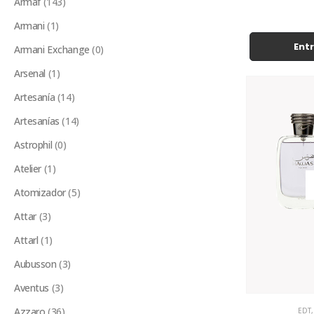
Armaf
(143)
Armani
(1)
Entr
Armani Exchange
(0)
Arsenal
(1)
Artesanía
(14)
Artesanías
(14)
Astrophil
(0)
Atelier
(1)
Atomizador
(5)
Attar
(3)
Attarl
(1)
Aubusson
(3)
Aventus
(3)
Azzaro
(36)
EDT