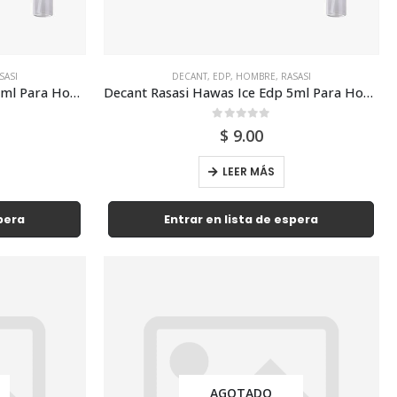
SASI
DECANT
,
EDP
,
HOMBRE
,
RASASI
Decant Rasasi Hawas Ice Edp 3ml Para Hombre
Decant Rasasi Hawas Ice Edp 5ml Para Hombre
0
out of 5
$
9.00
LEER MÁS
spera
Entrar en lista de espera
AGOTADO