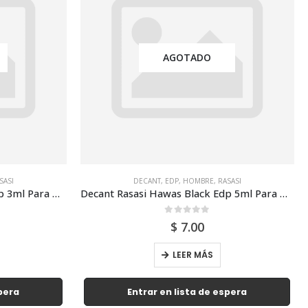
AGOTADO
SASI
DECANT
,
EDP
,
HOMBRE
,
RASASI
Decant Rasasi Hawas Black Edp 3ml Para Hombre
Decant Rasasi Hawas Black Edp 5ml Para Hombre
0
out of 5
$
7.00
LEER MÁS
spera
Entrar en lista de espera