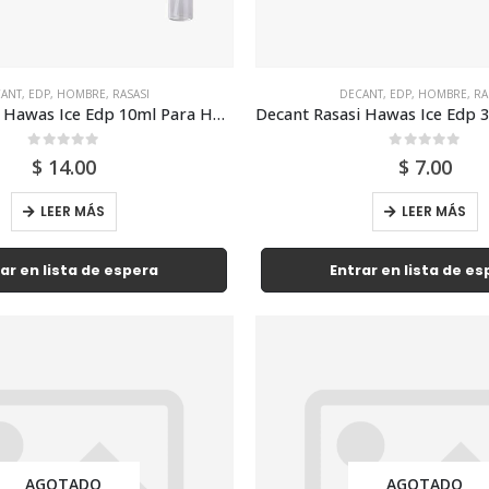
ANT
,
EDP
,
HOMBRE
,
RASASI
DECANT
,
EDP
,
HOMBRE
,
RA
Decant Rasasi Hawas Ice Edp 10ml Para Hombre
0
out of 5
0
out of 5
$
14.00
$
7.00
LEER MÁS
LEER MÁS
ar en lista de espera
Entrar en lista de e
AGOTADO
AGOTADO