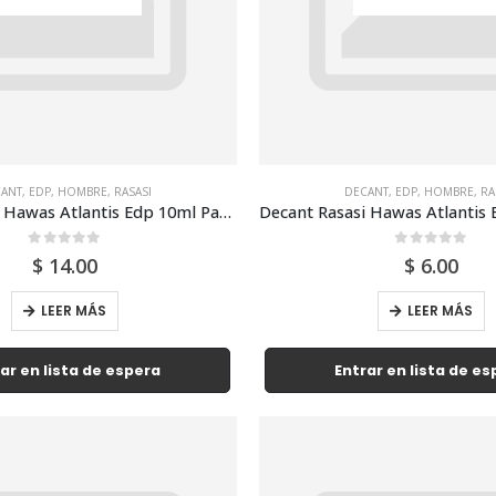
ANT
,
EDP
,
HOMBRE
,
RASASI
DECANT
,
EDP
,
HOMBRE
,
RA
Decant Rasasi Hawas Atlantis Edp 10ml Para Hombre
0
out of 5
0
out of 5
$
14.00
$
6.00
LEER MÁS
LEER MÁS
ar en lista de espera
Entrar en lista de e