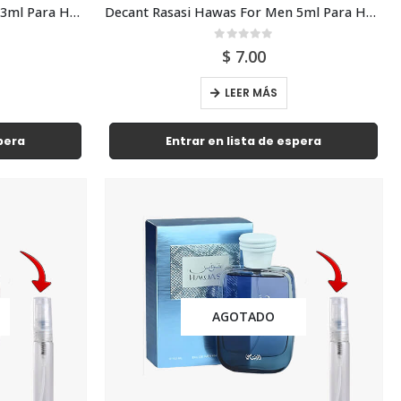
Decant Rasasi Hawas For Men 3ml Para Hombre
Decant Rasasi Hawas For Men 5ml Para Hombre
0
out of 5
$
7.00
LEER MÁS
spera
Entrar en lista de espera
AGOTADO