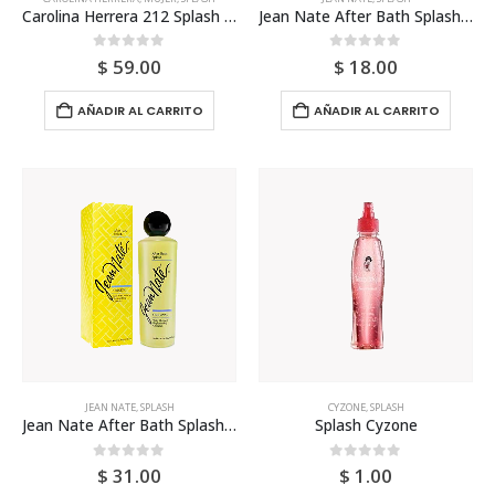
Carolina Herrera 212 Splash 60ml Tester Para Mujer
Jean Nate After Bath Splash 443ml
0
out of 5
0
out of 5
$
59.00
$
18.00
AÑADIR AL CARRITO
AÑADIR AL CARRITO
JEAN NATE
,
SPLASH
CYZONE
,
SPLASH
Jean Nate After Bath Splash 887ml
Splash Cyzone
0
out of 5
0
out of 5
$
31.00
$
1.00