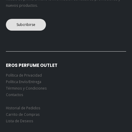
nuevos productos.
Subcribirse
EROS PERFUME OUTLET
Política de Privacidad
Política Envío/Entrega
Términos y Condiciones
Contactos
Historial de Pedidos
Carrito de Compras
Lista de Deseos