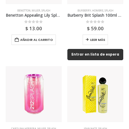
BENETTON
,
MUJER
,
SPLASH
BURBERRY
,
HOMBRE
,
SPLASH
Benetton Appealing Lily Splash 250ml Para Mujer
Burberry Brit Splash 100ml Para Hombre
0
out of 5
0
out of 5
$
13.00
$
59.00
AÑADIR AL CARRITO
LEER MÁS
Entrar en lista de espera
CAROLINA HERRERA
,
MUJER
,
SPLASH
JEAN NATE
,
SPLASH