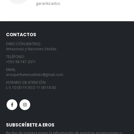
garantizados.
CONTACTOS
DIRECCIÓN (MATRIZ):
Amazonas y Naciones Unidas
TELÉFONO:
+593 98 747 2071
EMAIL:
erosperfumeoutletec@gmail.com
HORARIO DE ATENCIÓN:
L-S 10:00-19:30 D 11:00-18:00
SUBSCRÍBETE A EROS
Recibe de primera mano la información de nuestras promociones y