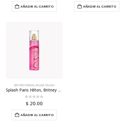
AÑADIR AL CARRITO
AÑADIR AL CARRITO
BRITNEY SPEARS
,
MUJER
,
SPLASH
Splash Paris Hilton, Britney Spears Y Guess 236ml Para Mujer
0
out of 5
$
20.00
AÑADIR AL CARRITO