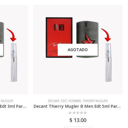
AGOTADO
Y MUGLER
DECANT
,
EDT
,
HOMBRE
,
THIERRY MUGLER
Decant Thierry Mugler B Men Edt 3ml Para Hombre
Decant Thierry Mugler B Men Edt 5ml Para Hombre
0
out of 5
$
13.00