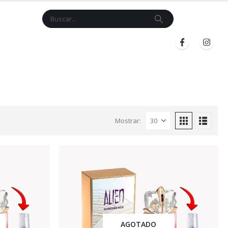
Cart
$
0.00
BLOG
INICIAR SESIÓN
REGISTRARSE
Mostrar:
AGOTADO