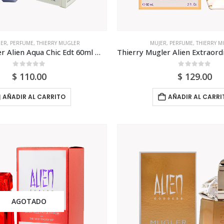
JER
,
PERFUME
,
THIERRY MUGLER
MUJER
,
PERFUME
,
THIERRY M
Thierry Mugler Alien Aqua Chic Edt 60ml Mujer
0
out of 5
0
out of 5
$
110.00
$
129.00
AÑADIR AL CARRITO
AÑADIR AL CARRI
AGOTADO