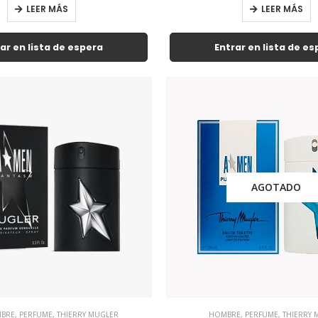
LEER MÁS
LEER MÁS
ar en lista de espera
Entrar en lista de e
AGOTADO
BRE
,
PERFUME
,
THIERRY MUGLER
HOMBRE
,
PERFUME
,
THIERRY 