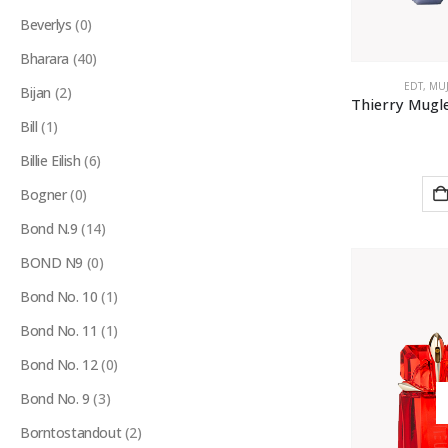
Beverlys
(0)
Bharara
(40)
EDT
,
MU
Bijan
(2)
Bill
(1)
Billie Eilish
(6)
Bogner
(0)
Bond N.9
(14)
BOND N9
(0)
Bond No. 10
(1)
Bond No. 11
(1)
Bond No. 12
(0)
Bond No. 9
(3)
Borntostandout
(2)