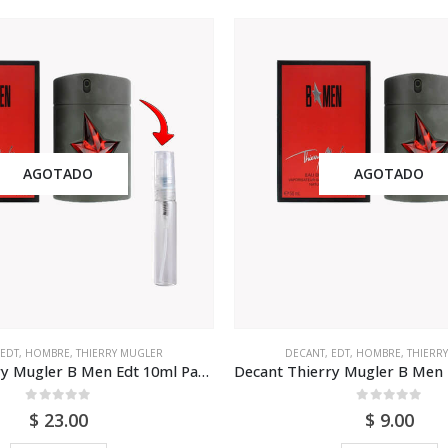
AGOTADO
AGOTADO
EDT
,
HOMBRE
,
THIERRY MUGLER
DECANT
,
EDT
,
HOMBRE
,
THIERR
Decant Thierry Mugler B Men Edt 10ml Para Hombre
0
out of 5
0
out of 5
$
23.00
$
9.00