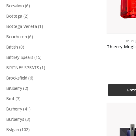
Borsalino
(6)
Bottega
(2)
Bottega Veneta
(1)
Boucheron
(6)
EDP
,
MU
British
(0)
Britney Spears
(15)
BRITNEY SPEATS
(1)
Brooksfield
(6)
Bruberry
(2)
Entr
Brut
(3)
Burberry
(41)
Burberrys
(3)
Bvlgari
(102)