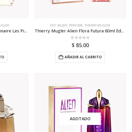
UGLER
EDT
,
MUJER
,
PERFUME
,
THIERRY MUGLER
Thierry Mugler Alien Extraordinaire Les Pierres Ressourcable 90ml Mujer
Thierry Mugler Alien Flora Futura 60ml Edt Para Mujer
0
out of 5
$
85.00
TO
AÑADIR AL CARRITO
AGOTADO