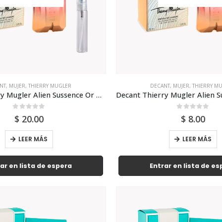
NT
,
MUJER
,
THIERRY MUGLER
DECANT
,
MUJER
,
THIERRY M
Decant Thierry Mugler Alien Sussence Or D Ambre 10ml Para Mujer
0
out of 5
0
out of 5
$
20.00
$
8.00
LEER MÁS
LEER MÁS
ar en lista de espera
Entrar en lista de e