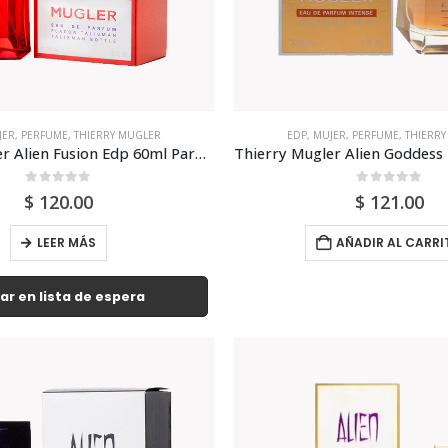
JER
,
PERFUME
,
THIERRY MUGLER
EDP
,
MUJER
,
PERFUME
,
THIERR
Thierry Mugler Alien Fusion Edp 60ml Para Mujer
0
out of 5
0
out of 5
$
120.00
$
121.00
LEER MÁS
AÑADIR AL CARRI
ar en lista de espera