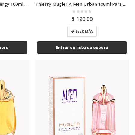
Thierry Mugler A Men Pure Energy 100ml Para Hombre
Thierry Mugler A Men Urban 100ml Para Hombre
0
out of 5
$
190.00
LEER MÁS
spera
Entrar en lista de espera