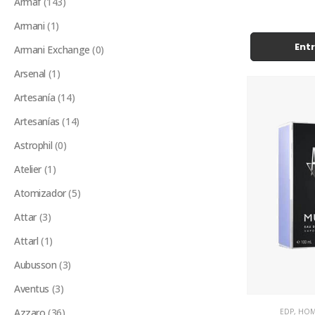
Armaf
(143)
Armani
(1)
Entr
Armani Exchange
(0)
Arsenal
(1)
Artesanía
(14)
Artesanías
(14)
Astrophil
(0)
Atelier
(1)
Atomizador
(5)
Attar
(3)
Attarl
(1)
Aubusson
(3)
Aventus
(3)
Azzaro
(36)
EDP
,
HOM