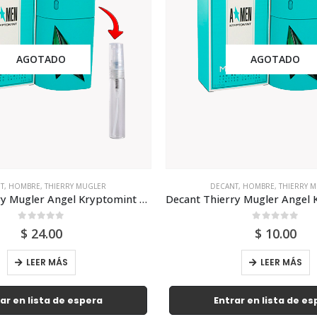
AGOTADO
AGOTADO
T
,
HOMBRE
,
THIERRY MUGLER
DECANT
,
HOMBRE
,
THIERRY 
Decant Thierry Mugler Angel Kryptomint 10ml Para Hombre
0
out of 5
0
out of 5
$
24.00
$
10.00
LEER MÁS
LEER MÁS
ar en lista de espera
Entrar en lista de e