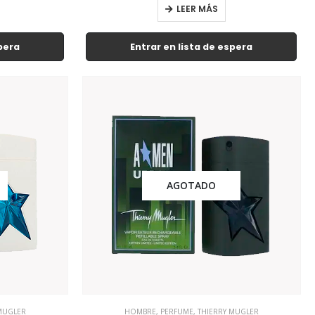
LEER MÁS
spera
Entrar en lista de espera
AGOTADO
MUGLER
HOMBRE
,
PERFUME
,
THIERRY MUGLER