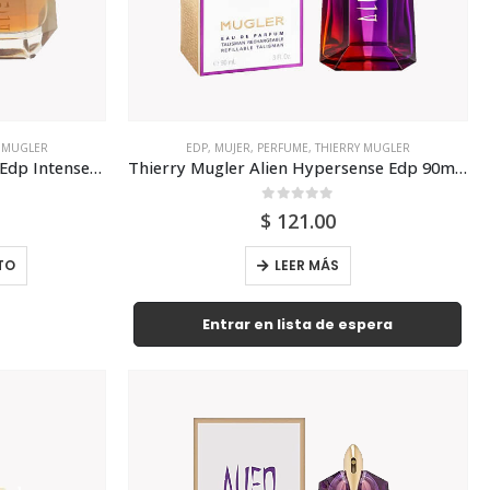
Y MUGLER
EDP
,
MUJER
,
PERFUME
,
THIERRY MUGLER
Thierry Mugler Alien Goddess Edp Intense 90ml Para Mujer
Thierry Mugler Alien Hypersense Edp 90ml Para Mujer
0
out of 5
$
121.00
TO
LEER MÁS
Entrar en lista de espera