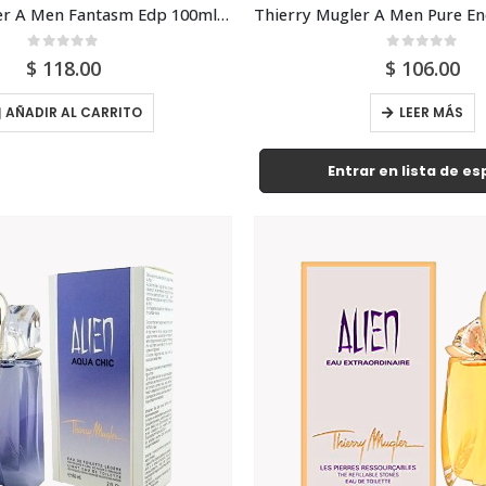
Thierry Mugler A Men Fantasm Edp 100ml Para Hombre
0
out of 5
0
out of 5
$
118.00
$
106.00
AÑADIR AL CARRITO
LEER MÁS
Entrar en lista de e