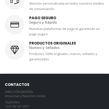
Atención personalizada en todos nuestros medios
de comunicación.
PAGO SEGURO
Seguro y Rápido
Nuestras plataformas de pago te garantizan un
pago seguro.
PRODUCTOS ORIGINALES
Nuevos y Sellados
Productos 100% originales, nuevos, sellados y
garantizados.
CONTACTOS
DIRECCIÓN (MATRIZ):
Amazonas y Naciones Unidas
TELÉFONO:
+593 98 747 2071