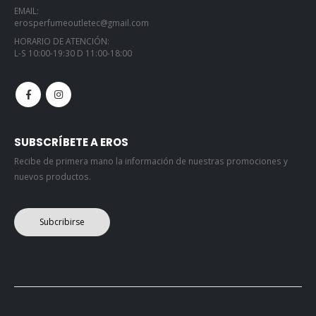
EMAIL:
erosperfumeoutletec@gmail.com
HORARIO DE ATENCIÓN:
L-S 10:00-19:30 D 11:00-18:00
SUBSCRÍBETE A EROS
Recibe de primera mano la información de nuestras promociones y
nuevos productos.
Subcribirse