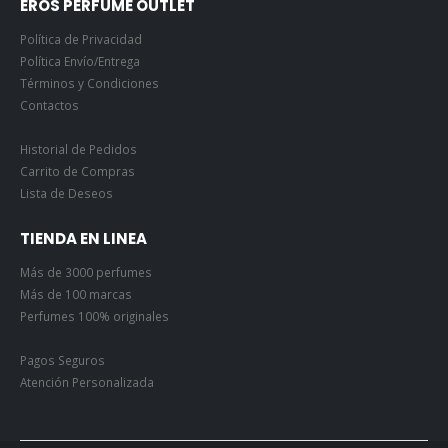
EROS PERFUME OUTLET
Política de Privacidad
Política Envío/Entrega
Términos y Condiciones
Contactos
Historial de Pedidos
Carrito de Compras
Lista de Deseos
TIENDA EN LINEA
Más de 3000 perfumes
Más de 100 marcas
Perfumes 100% originales
Pagos Seguros
Atención Personalizada