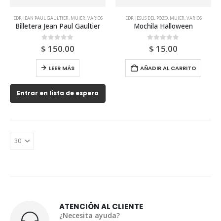
EDP
,
JEAN PAUL GAULTIER
,
MUJER
,
VARIOS
EDP
,
JESUS DEL POZO
,
MUJER
,
VARIOS
Billetera Jean Paul Gaultier
Mochila Halloween
0
out of 5
0
out of 5
$
150.00
$
15.00
LEER MÁS
AÑADIR AL CARRITO
Entrar en lista de espera
ATENCIÓN AL CLIENTE
¿Necesita ayuda?