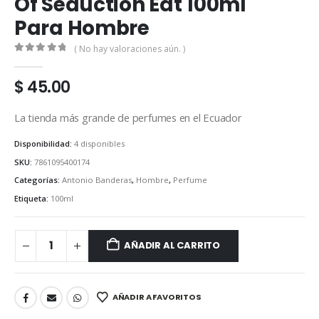
Of Seduction Edt 100ml
Para Hombre
( No hay valoraciones aún. )
0
out of 5
$
45.00
La tienda más grande de perfumes en el Ecuador
Disponibilidad:
4 disponibles
SKU:
7861095400174
Categorías:
Antonio Banderas
,
Hombre
,
Perfume
Etiqueta:
100ml
AÑADIR AL CARRITO
AÑADIR A FAVORITOS