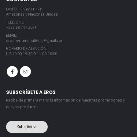
DIRECCIÓN (MATRIZ):
Amazonas y Naciones Unidas
TELÉFONO:
+593 98 747 2071
EMAIL:
erosperfumeoutletec@gmail.com
HORARIO DE ATENCIÓN:
L-S 10:00-19:30 D 11:00-18:00
SUBSCRÍBETE A EROS
Recibe de primera mano la información de nuestras promociones y
nuevos productos.
Subcribirse