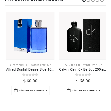
PRODUCTOS RELACIONADOS
ALFRED DUNHILL
,
HOMBRE
,
PERFUME
CALVIN KLEIN
,
HOMBRE
,
PERFUME
Alfred Dunhill Desire Blue 100ml Para Hombre
Calvin Klein Ck Be Edt 200ml Para Hombre
0
out of 5
0
out of 5
$
60.00
$
68.00
AÑADIR AL CARRITO
AÑADIR AL CARRITO