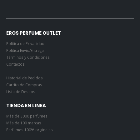
EROS PERFUME OUTLET
Política de Privacidad
Política Envío/Entrega
Términos y Condiciones
Contactos
Historial de Pedidos
Carrito de Compras
Lista de Deseos
TIENDA EN LINEA
Más de 3000 perfumes
Más de 100 marcas
Perfumes 100% originales
Pagos Seguros