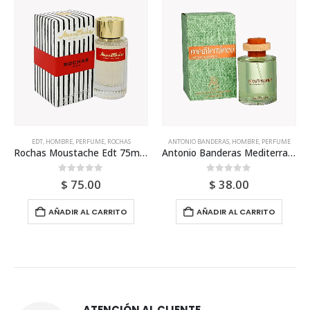
EDT
,
HOMBRE
,
PERFUME
,
ROCHAS
ANTONIO BANDERAS
,
HOMBRE
,
PERFUME
Rochas Moustache Edt 75ml Para Hombre
Antonio Banderas Mediterraneo 100ml Para Hombre
0
out of 5
0
out of 5
$
75.00
$
38.00
AÑADIR AL CARRITO
AÑADIR AL CARRITO
ATENCIÓN AL CLIENTE