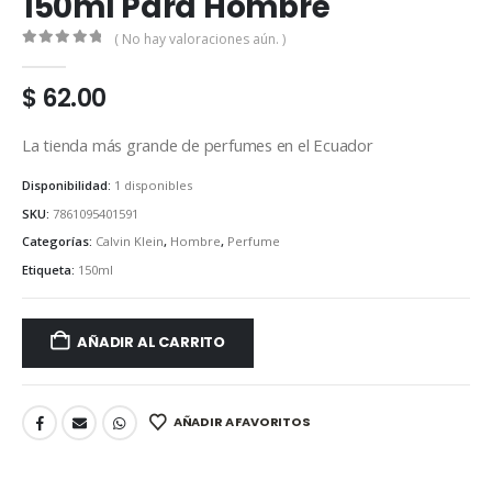
150ml Para Hombre
( No hay valoraciones aún. )
0
out of 5
$
62.00
La tienda más grande de perfumes en el Ecuador
Disponibilidad:
1 disponibles
SKU:
7861095401591
Categorías:
Calvin Klein
,
Hombre
,
Perfume
Etiqueta:
150ml
AÑADIR AL CARRITO
AÑADIR A FAVORITOS