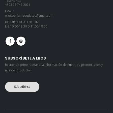
TELÉFONO:
+593 98 747 2071
EMAIL:
erosperfumeoutletec@gmail.com
HORARIO DE ATENCIÓN:
L-S 10:00-19:30 D 11:00-18:00
SUBSCRÍBETE A EROS
Recibe de primera mano la información de nuestras promociones y
nuevos productos.
Subcribirse