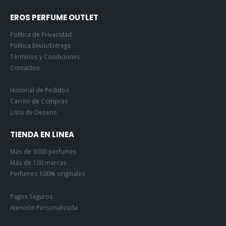
EROS PERFUME OUTLET
Política de Privacidad
Política Envío/Entrega
Términos y Condiciones
Contactos
Historial de Pedidos
Carrito de Compras
Lista de Deseos
TIENDA EN LINEA
Más de 3000 perfumes
Más de 100 marcas
Perfumes 100% originales
Pagos Seguros
Atención Personalizada