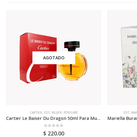
EDT
,
MARIELLA BURANI
,
MUJER
,
PERFUME
EDT
,
JE
Mariella Burani Amuleti Edt 100ml Para Mujer
0
out of 5
$
66.00