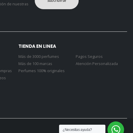
TIENDA EN LINEA
Más de 3000 perfumes
Pagos Seguros
Más de 100 marcas
Atención Personalizada
Compras
Perfumes 100% originales
seos
¿Necesitas ayuda?