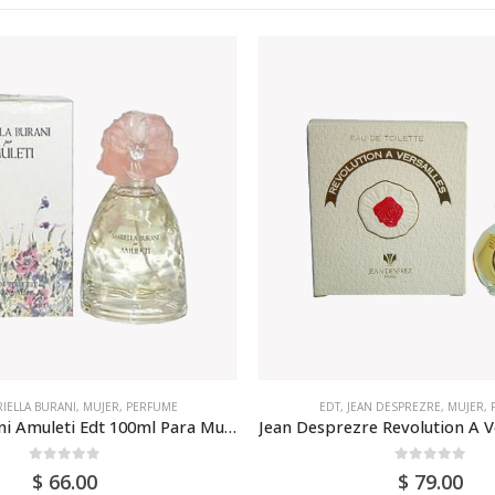
AN DESPREZRE
,
MUJER
,
PERFUME
AL WATANIAH
,
EDP
,
MUJER
,
P
Jean Desprezre Revolution A Versailles Edt 50ml Para Mujer
0
out of 5
0
out of 5
$
79.00
$
48.00