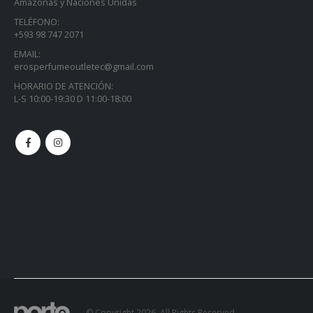
+593 98 747 2071
EMAIL:
erosperfumeoutletec@gmail.com
HORARIO DE ATENCIÓN:
L-S 10:00-19:30 D 11:00-18:00
© Copyright 2026. All Rights Reserved.