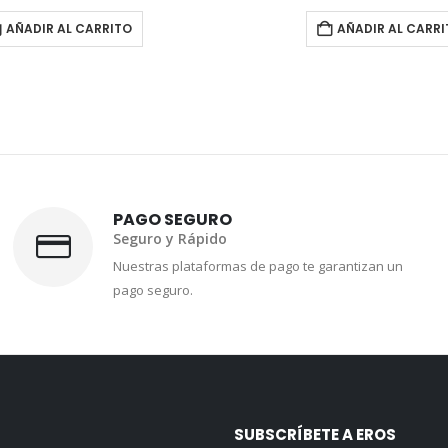
AÑADIR AL CARRITO
AÑADIR AL CARR
PAGO SEGURO
Seguro y Rápido
Nuestras plataformas de pago te garantizan un
pago seguro.
SUBSCRÍBETE A EROS
Recibe de primera mano la informa