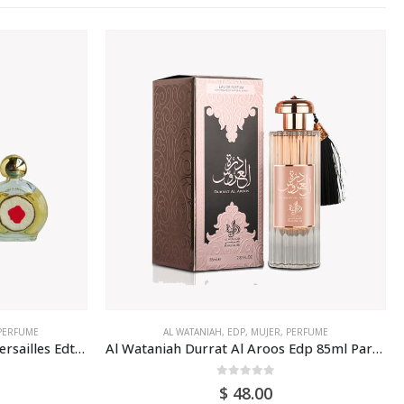
ERFUME
EDP
,
MUJER
,
PERFUME
,
PHANTOM
Al Wataniah Durrat Al Aroos Edp 85ml Para Mujer
Phantom Esprit Edp 50ml Para Mujer
0
out of 5
$
50.00