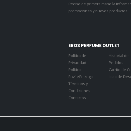
promociones y nuevos productos.
EROS PERFUME OUTLET
Política de
Historial de
Privacidad
Pedidos
Política
Carrito de 
Envío/Entrega
Lista de De
Términos y
Condiciones
Contactos