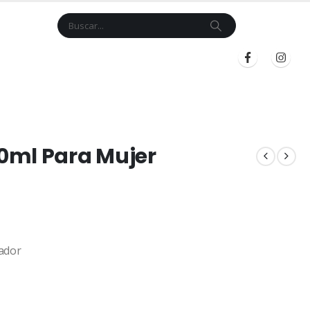
Cart
$
0.00
BLOG
INICIAR SESIÓN
REGISTRARSE
0ml Para Mujer
ador