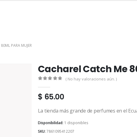
INICIO
TIENDA
MARCAS
CONTACTO
MI CUENTA
 80ML PARA MUJER
Cacharel Catch Me 8
( No hay valoraciones aún. )
0
out of 5
$
65.00
La tienda más grande de perfumes en el Ecu
Disponibilidad:
1 disponibles
SKU:
7861095412207