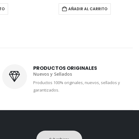
ITO
AÑADIR AL CARRITO
PRODUCTOS ORIGINALES
Nuevos y Sellados
Productos 100% originales, nuevos, sellados y
garantizados.
Subcribirse
ción de nuestras