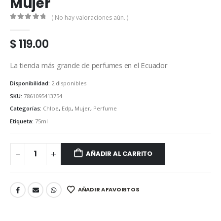
Mujer
( No hay valoraciones aún. )
0
out of 5
$
119.00
La tienda más grande de perfumes en el Ecuador
Disponibilidad:
2 disponibles
SKU:
7861095413754
Categorías:
Chloe
,
Edp
,
Mujer
,
Perfume
Etiqueta:
75ml
AÑADIR AL CARRITO
AÑADIR A FAVORITOS