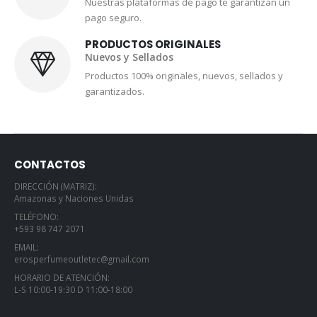
Nuestras plataformas de pago te garantizan un
pago seguro.
PRODUCTOS ORIGINALES
Nuevos y Sellados
Productos 100% originales, nuevos, sellados y
garantizados.
CONTACTOS
DIRECCIÓN (MATRIZ):
Amazonas y Naciones Unidas
TELÉFONO:
+593 98 747 2071
EMAIL:
erosperfumeoutletec@gmail.com
HORARIO DE ATENCIÓN:
L-S 10:00-19:30 D 11:00-18:00