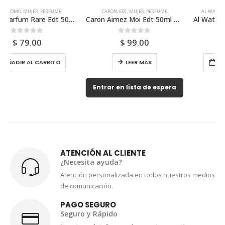
CARON
,
EDT
,
MUJER
,
PERFUME
AL WATANIAH
,
EDP
,
MUJER
,
PERFUME
Caron Aimez Moi Edt 50ml Para Mujer
Al Wataniah Sabah Al Ward Edp 100ml Para Mujer
0
out of 5
0
out of 5
$
99.00
$
64.00
LEER MÁS
AÑADIR AL CARRITO
Entrar en lista de espera
ATENCIÓN AL CLIENTE
¿Necesita ayuda?
Atención personalizada en todos nuestros medios
de comunicación.
PAGO SEGURO
Seguro y Rápido