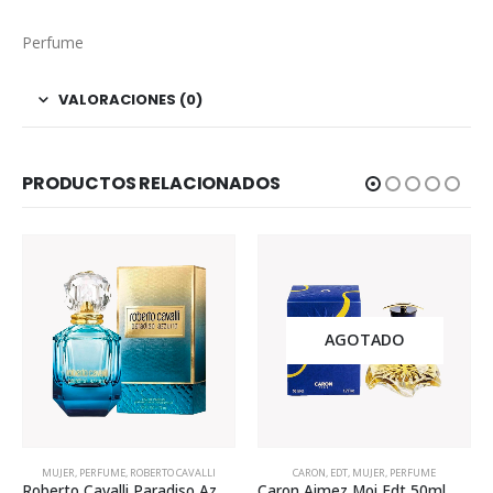
Perfume
VALORACIONES (0)
PRODUCTOS RELACIONADOS
AGOTADO
MUJER
,
PERFUME
,
ROBERTO CAVALLI
CARON
,
EDT
,
MUJER
,
PERFUME
Roberto Cavalli Paradiso Azzurro 75ml Para Mujer
Caron Aimez Moi Edt 50ml Para Mujer