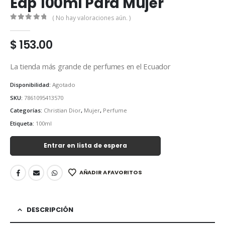
Edp 100ml Para Mujer
( No hay valoraciones aún. )
0
out of 5
$
153.00
La tienda más grande de perfumes en el Ecuador
Disponibilidad:
Agotado
SKU:
7861095413570
Categorías:
Christian Dior
,
Mujer
,
Perfume
Etiqueta:
100ml
Entrar en lista de espera
AÑADIR A FAVORITOS
DESCRIPCIÓN