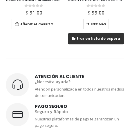
0
out of 5
0
out of 5
$
91.00
$
99.00
AÑADIR AL CARRITO
LEER MÁS
Entrar en lista de espera
ATENCIÓN AL CLIENTE
¿Necesita ayuda?
Atención personalizada en todos nuestros medios
de comunicación.
PAGO SEGURO
Seguro y Rápido
Nuestras plataformas de pago te garantizan un
pago seguro.