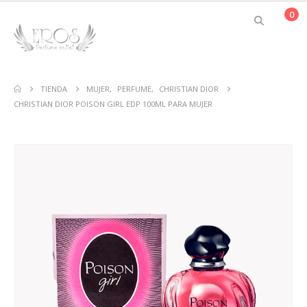
0
TIENDA
MUJER
,
PERFUME
,
CHRISTIAN DIOR
CHRISTIAN DIOR POISON GIRL EDP 100ML PARA MUJER