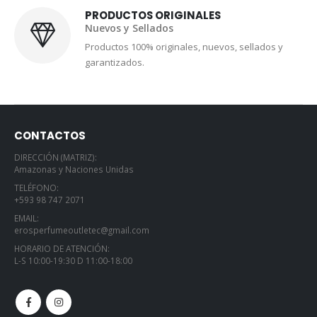
PRODUCTOS ORIGINALES
Nuevos y Sellados
Productos 100% originales, nuevos, sellados y
garantizados.
CONTACTOS
DIRECCIÓN (MATRIZ):
Amazonas y Naciones Unidas
TELÉFONO:
+593 98 747 2071
EMAIL:
erosperfumeoutletec@gmail.com
HORARIO DE ATENCIÓN:
L-S 10:00-19:30 D 11:00-18:00