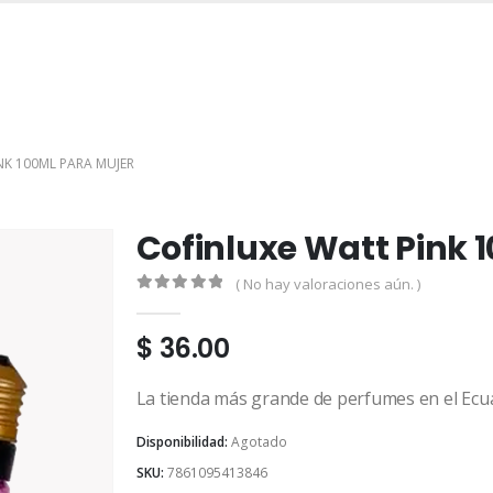
INICIO
TIENDA
MARCAS
CONTACTO
MI CUENTA
NK 100ML PARA MUJER
Cofinluxe Watt Pink 
( No hay valoraciones aún. )
0
out of 5
$
36.00
La tienda más grande de perfumes en el Ecu
Disponibilidad:
Agotado
SKU:
7861095413846