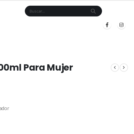
Cart
$
0.00
BLOG
INICIAR SESIÓN
REGISTRARSE
100ml Para Mujer
ador