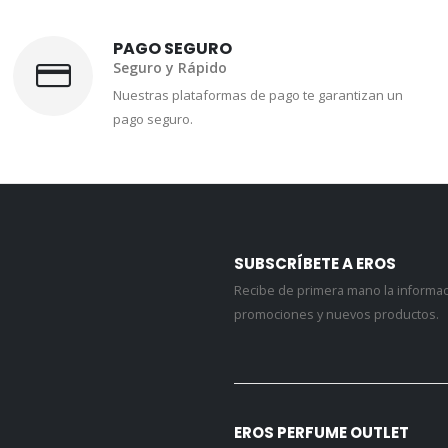
PAGO SEGURO
Seguro y Rápido
Nuestras plataformas de pago te garantizan un
pago seguro.
SUBSCRÍBETE A EROS
Recibe de primera mano la informa
promociones y nuevos productos.
EROS PERFUME OUTLET