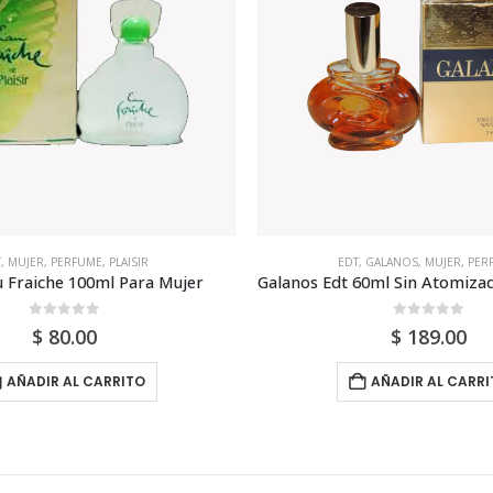
,
GALANOS
,
MUJER
,
PERFUME
EDP
,
LAURA ASHLEY
,
MUJER
,
P
Galanos Edt 60ml Sin Atomizador Para Mujer
Laura Ashley Dilys Edp 30ml
0
out of 5
0
out of 5
$
189.00
$
199.00
AÑADIR AL CARRITO
AÑADIR AL CARRI