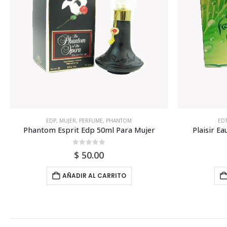
EDT
,
MUJER
,
PERFUME
,
PLAISIR
EDT
Plaisir Eau Fraiche 100ml Para Mujer
0
out of 5
$
80.00
AÑADIR AL CARRITO