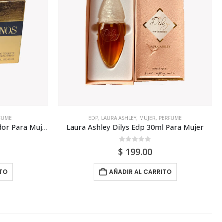
ERFUME
EDT
,
JEAN COUTURIER
,
MUJER
,
PERFUME
 Para Mujer
Jean Couturier Keora Edt 100ml Para Mujer
0
out of 5
$
105.00
TO
AÑADIR AL CARRITO