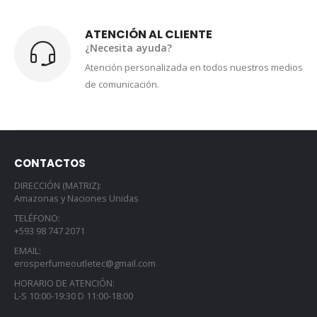
ATENCIÓN AL CLIENTE
¿Necesita ayuda?
Atención personalizada en todos nuestros medios
de comunicación.
CONTACTOS
DIRECCIÓN (MATRIZ):
Amazonas y Naciones Unidas
TELÉFONO:
+593 98 747 2071
EMAIL:
erosperfumeoutletec@gmail.com
HORARIO DE ATENCIÓN:
L-S 10:00-19:30 D 11:00-18:00