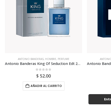
ANTONIO BANDERAS
,
HOMBRE
,
PERFUME
ANTONIO
Antonio Banderas King Of Seduction Edt 200ml Para Hombre
0
out of 5
$
52.00
AÑADIR AL CARRITO
Entr