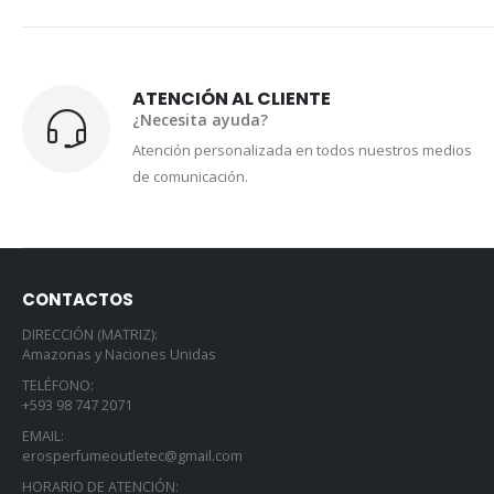
ATENCIÓN AL CLIENTE
¿Necesita ayuda?
Atención personalizada en todos nuestros medios
de comunicación.
CONTACTOS
DIRECCIÓN (MATRIZ):
Amazonas y Naciones Unidas
TELÉFONO:
+593 98 747 2071
EMAIL:
erosperfumeoutletec@gmail.com
HORARIO DE ATENCIÓN: