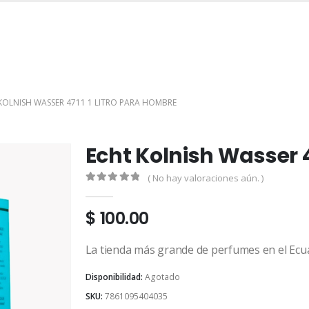
INICIO
TIENDA
MARCAS
CONTACTO
MI CUENTA
KOLNISH WASSER 4711 1 LITRO PARA HOMBRE
Echt Kolnish Wasser 4
( No hay valoraciones aún. )
0
out of 5
$
100.00
La tienda más grande de perfumes en el Ecu
Disponibilidad:
Agotado
SKU:
7861095404035