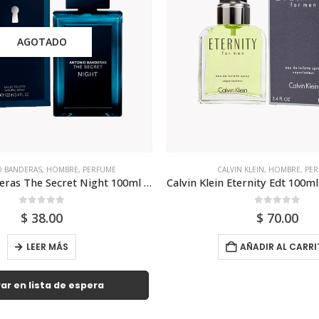
AGOTADO
 BANDERAS
,
HOMBRE
,
PERFUME
CALVIN KLEIN
,
HOMBRE
,
PER
Antonio Banderas The Secret Night 100ml Para Hombr
0
out of 5
0
out of 5
$
38.00
$
70.00
LEER MÁS
AÑADIR AL CARRI
ar en lista de espera