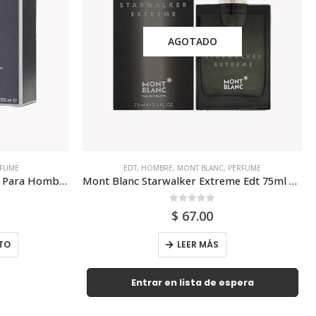
AGOTADO
FUME
EDT
,
HOMBRE
,
MONT BLANC
,
PERFUME
Calvin Klein Eternity Edt 100ml Para Hombre
Mont Blanc Starwalker Extreme Edt 75ml Para Hombre
0
out of 5
$
67.00
TO
LEER MÁS
Entrar en lista de espera