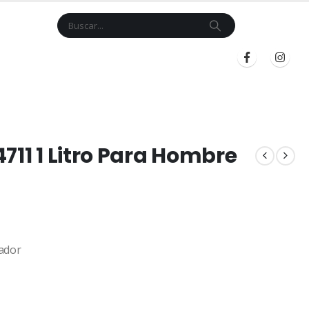
Cart
$
0.00
BLOG
INICIAR SESIÓN
REGISTRARSE
711 1 Litro Para Hombre
ador