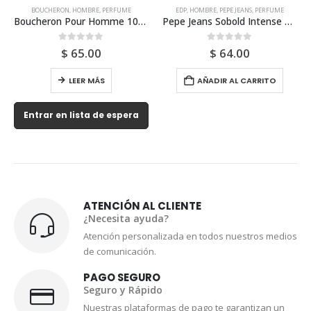
N
,
HOMBRE
,
PERFUME
EDP
,
HOMBRE
,
PEPE JEANS
,
PERFUME
ANTONIO BANDERA
Boucheron Pour Homme 100ml Edp Para Hombre
Pepe Jeans Sobold Intense Edp 100ml Tester Para Hombre
out of 5
0
out of 5
0
out
$
65.00
$
64.00
$
6
LEER MÁS
AÑADIR AL CARRITO
LE
 lista de espera
Entrar en li
ATENCIÓN AL CLIENTE
¿Necesita ayuda?
Atención personalizada en todos nuestros medios
de comunicación.
PAGO SEGURO
Seguro y Rápido
Nuestras plataformas de pago te garantizan un