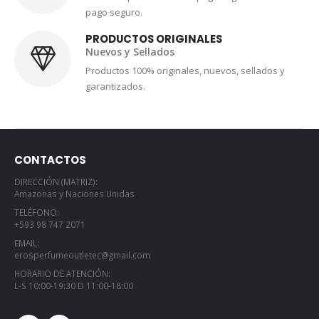
pago seguro.
PRODUCTOS ORIGINALES
Nuevos y Sellados
Productos 100% originales, nuevos, sellados y
garantizados.
CONTACTOS
DIRECCIÓN (MATRIZ):
Amazonas y Naciones Unidas
TELÉFONO:
+593 98 747 2071
EMAIL:
erosperfumeoutletec@gmail.com
HORARIO DE ATENCIÓN:
L-S 10:00-19:30 D 11:00-18:00