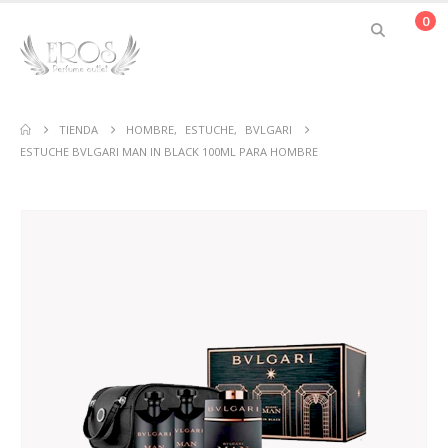
0
TIENDA
HOMBRE
,
ESTUCHE
,
BVLGARI
ESTUCHE BVLGARI MAN IN BLACK 100ML PARA HOMBRE