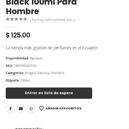
Black 100ml Para
Hombre
( No hay valoraciones aún. )
0
out of 5
$
125.00
La tienda más grande de perfumes en el Ecuador
Disponibilidad:
Agotado
SKU:
7861095422152
Categorías:
Bvlgari
,
Estuche
,
Hombre
Etiqueta:
100ml
Entrar en lista de espera
AÑADIR A FAVORITOS