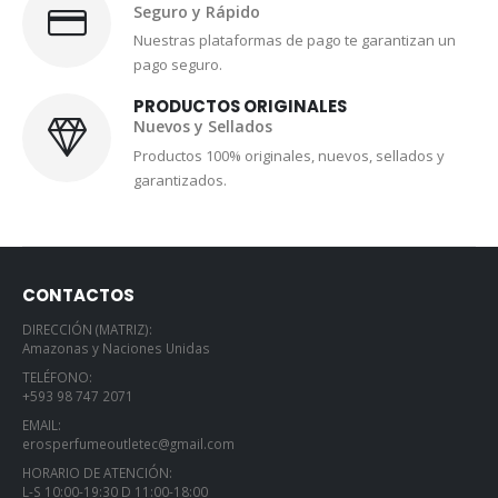
Seguro y Rápido
Nuestras plataformas de pago te garantizan un
pago seguro.
PRODUCTOS ORIGINALES
Nuevos y Sellados
Productos 100% originales, nuevos, sellados y
garantizados.
CONTACTOS
DIRECCIÓN (MATRIZ):
Amazonas y Naciones Unidas
TELÉFONO:
+593 98 747 2071
EMAIL:
erosperfumeoutletec@gmail.com
HORARIO DE ATENCIÓN:
L-S 10:00-19:30 D 11:00-18:00