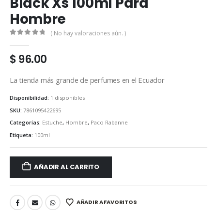
Black Xs 100ml Para
Hombre
( No hay valoraciones aún. )
0
out of 5
$
96.00
La tienda más grande de perfumes en el Ecuador
Disponibilidad:
1 disponibles
SKU:
7861095422695
Categorías:
Estuche
,
Hombre
,
Paco Rabanne
Etiqueta:
100ml
AÑADIR AL CARRITO
AÑADIR A FAVORITOS