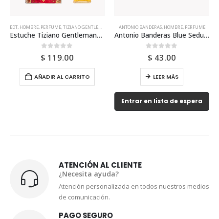
EDT
,
HOMBRE
,
PERFUME
,
TIZIANO GENTLEMANS
ANTONIO BANDERAS
,
HOMBRE
,
PERFUME
Estuche Tiziano Gentlemans Portrait Edt 100ml Para Hombre
Antonio Banderas Blue Seduction Edt 100ml Para Hombre
0
out of 5
0
out of 5
$
119.00
$
43.00
AÑADIR AL CARRITO
LEER MÁS
Entrar en lista de espera
ATENCIÓN AL CLIENTE
¿Necesita ayuda?
Atención personalizada en todos nuestros medios
de comunicación.
PAGO SEGURO