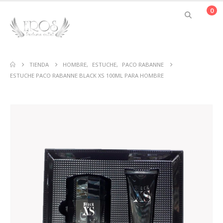
0
TIENDA
HOMBRE
,
ESTUCHE
,
PACO RABANNE
ESTUCHE PACO RABANNE BLACK XS 100ML PARA HOMBRE