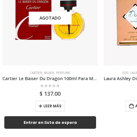
AGOTADO
ARTIER
,
MUJER
,
PERFUME
EDP
,
LAURA ASHLEY
,
MUJER
,
P
Cartier Le Baiser Du Dragon 100ml Para Mujer
0
out of 5
0
out of 5
$
137.00
$
325.00
LEER MÁS
AÑADIR AL CARRI
ar en lista de espera