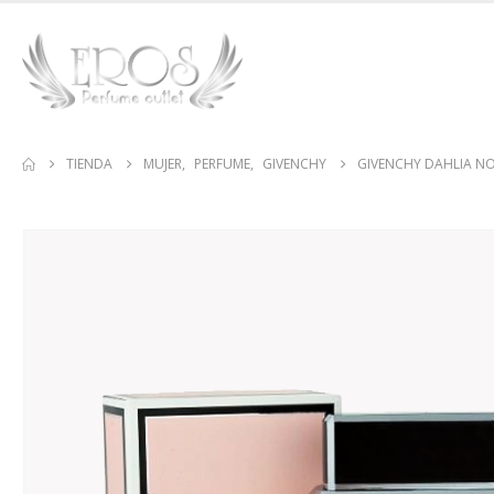
TIENDA
MUJER
,
PERFUME
,
GIVENCHY
GIVENCHY DAHLIA NO