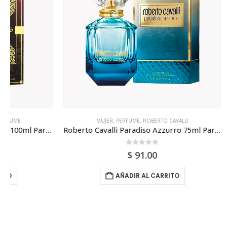
MUJER
,
PERFUME
,
ROBERTO CAVALLI
C
Roberto Cavalli Paradiso Azzurro 75ml Para Mujer
0
out of 5
$
91.00
AÑADIR AL CARRITO
Entr