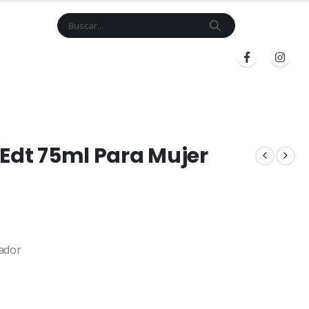
Cart
$
0.00
BLOG
INICIAR SESIÓN
REGISTRARSE
 Edt 75ml Para Mujer
ador