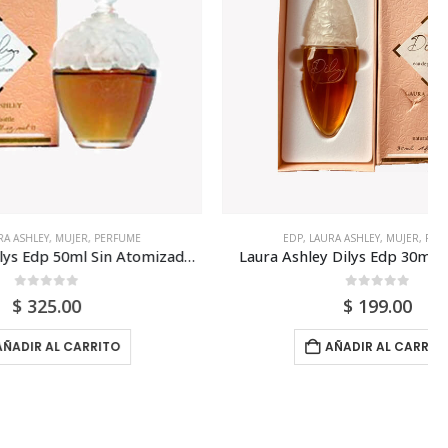
ERFUME
EDP
,
LAURA ASHLEY
,
MUJER
,
PERFUME
Laura Ashley Dilys Edp 50ml Sin Atomizador Para Mujer
Laura Ashley Dilys Edp 30ml Para Mujer
0
out of 5
$
199.00
TO
AÑADIR AL CARRITO