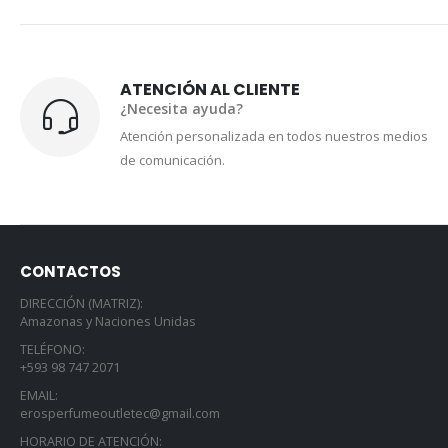
ATENCIÓN AL CLIENTE
¿Necesita ayuda?
Atención personalizada en todos nuestros medios
de comunicación.
CONTACTOS
DIRECCIÓN (MATRIZ):
Amazonas y Naciones Unidas
TELÉFONO:
+593 98 747 2071
EMAIL:
erosperfumeoutletec@gmail.com
HORARIO DE ATENCIÓN: