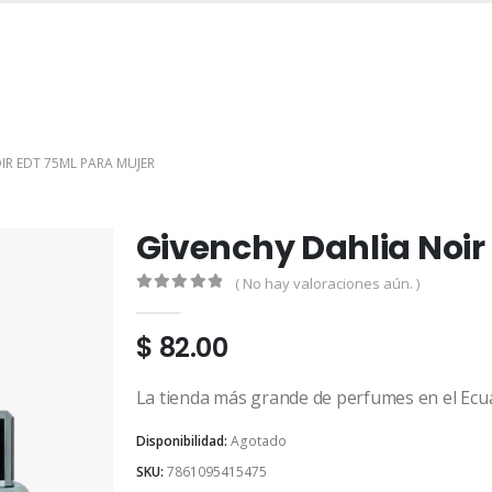
INICIO
TIENDA
MARCAS
CONTACTO
MI CUENTA
IR EDT 75ML PARA MUJER
Givenchy Dahlia Noir
( No hay valoraciones aún. )
0
out of 5
$
82.00
La tienda más grande de perfumes en el Ecu
Disponibilidad:
Agotado
SKU:
7861095415475